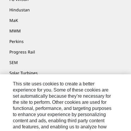
Hindustan
MaK
MWM
Perkins
Progress Rail
SEM
Solar Turbines
SPM Oil & Gas
This site uses cookies to create a better
experience for you. Some of these cookies are
Turner Powertrain Systems
set automatically because they’re necessary for
the site to perform. Other cookies are used for
functional, performance, and targeting purposes
to enhance your experience by personalizing
Fale Conosco
content and ads, enabling third party content
Mapa Do Local
and features, and enabling us to analyze how