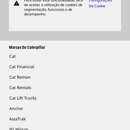
Para ativar esta funcionalidade, terá
Configurações
warning
Merchandise
de aceitar a utilização de cookies de
De Cookie
segmentação, funcionais e de
Encontrar Um Revendedor
desempenho.
Marcas Da Caterpillar
Cat
Cat Financial
Cat Reman
Cat Rentals
Cat Lift Trucks
Anchor
AsiaTrak
FG Wilson