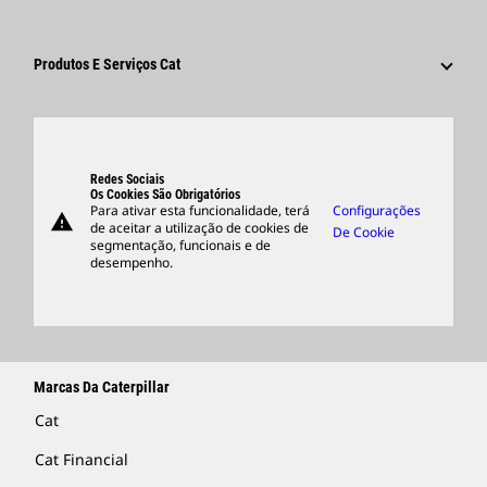
Áreas De Carreira
Funcionários E Aposentados
Sustentabilidade
Cultura
Fornecedores
Inovação
Produtos E Serviços Cat
Pesquisar E Candidatar-Se
Locais Globais
Produtos
Centro De Visitantes E Museu
Peças
Suporte
Redes Sociais
Os Cookies São Obrigatórios
Para ativar esta funcionalidade, terá
Configurações
warning
Merchandise
de aceitar a utilização de cookies de
De Cookie
segmentação, funcionais e de
Encontrar Um Revendedor
desempenho.
Marcas Da Caterpillar
Cat
Cat Financial