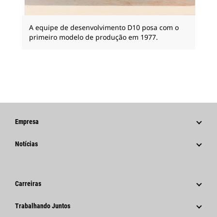
A equipe de desenvolvimento D10 posa com o
primeiro modelo de produção em 1977.
Empresa
Estratégia
Notícias
Governança
Notícias E Recursos
Histórico
Comunicados À Imprensa Corporativos
Carreiras
Fundação Caterpillar
Informações Para A Imprensa
Por Que A Caterpillar?
Trabalhando Juntos
Código De Conduta
Redes Sociais