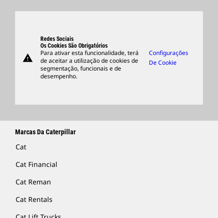
Locais Globais
Produtos
Centro De Visitantes E Museu
Peças
Suporte
Redes Sociais
Os Cookies São Obrigatórios
Para ativar esta funcionalidade, terá
Configurações
warning
Merchandise
de aceitar a utilização de cookies de
De Cookie
segmentação, funcionais e de
Encontrar Um Revendedor
desempenho.
Marcas Da Caterpillar
Cat
Cat Financial
Cat Reman
Cat Rentals
Cat Lift Trucks