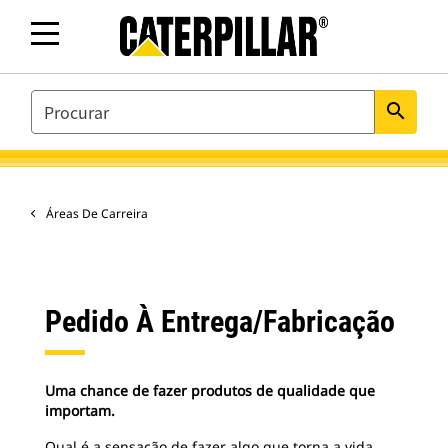
SEARCH
search
Áreas De Carreira
Pedido À Entrega/Fabricação
Uma chance de fazer produtos de qualidade que
importam.
Qual é a sensação de fazer algo que torna a vida