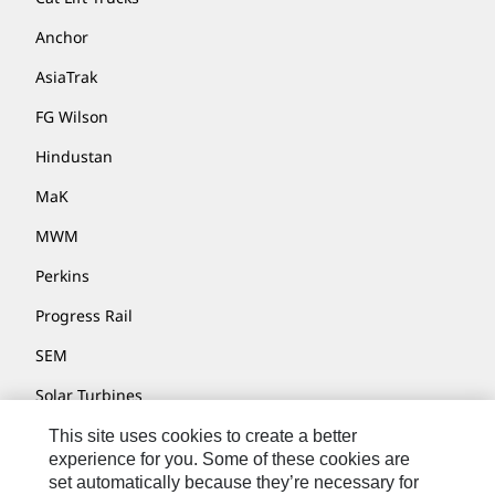
Anchor
AsiaTrak
FG Wilson
Hindustan
MaK
MWM
Perkins
Progress Rail
SEM
Solar Turbines
SPM Oil & Gas
This site uses cookies to create a better
experience for you. Some of these cookies are
Turner Powertrain Systems
set automatically because they’re necessary for