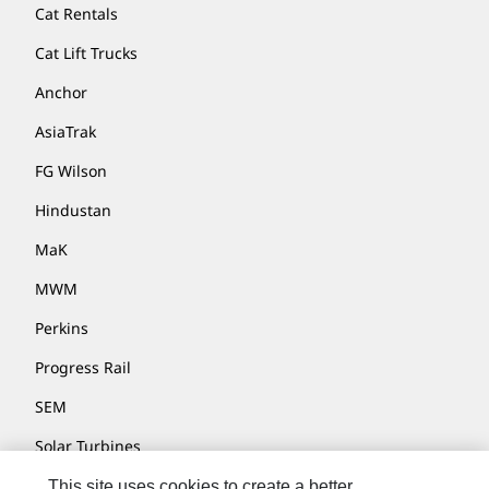
Cat Rentals
Cat Lift Trucks
Anchor
AsiaTrak
FG Wilson
Hindustan
MaK
MWM
Perkins
Progress Rail
SEM
Solar Turbines
SPM Oil & Gas
This site uses cookies to create a better