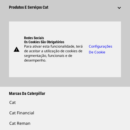
Cultura
Fornecedores
Inovação
Produtos E Serviços Cat
Pesquisar E Candidatar-Se
Locais Globais
Produtos
Centro De Visitantes E Museu
Peças
Suporte
Redes Sociais
Os Cookies São Obrigatórios
Para ativar esta funcionalidade, terá
Configurações
warning
Merchandise
de aceitar a utilização de cookies de
De Cookie
segmentação, funcionais e de
Encontrar Um Revendedor
desempenho.
Marcas Da Caterpillar
Cat
Cat Financial
Cat Reman