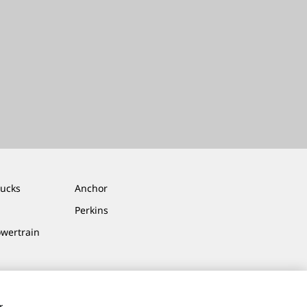
rucks
Anchor
Perkins
owertrain