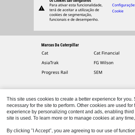
Os Cookies São Obrigatórios
Para ativar esta funcionalidade,
Configuraçõe
warning
terá de aceitar a utilização de
Cookie
cookies de segmentação,
funcionais e de desempenho.
Marcas Da Caterpillar
Cat
Cat Financial
AsiaTrak
FG Wilson
Progress Rail
SEM
This site uses cookies to create a better experience for you
necessary for the site to perform. Other cookies are used fo
Fale Conosco
Mapa Do Local
Cookie Settings
Ter
experience by personalizing content and ads, enabling third 
site is used. To learn more or to manage cookies at any time,
Caterpillar © 2026. Todos os direitos reservados.
By clicking "I Accept", you are agreeing to our use of functi