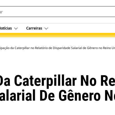
otícias
Carreiras
cipação da Caterpillar no Relatório de Disparidade Salarial de Gênero no Reino U
a Caterpillar No Re
alarial De Gênero 