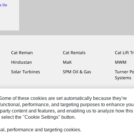
s De
Cat Reman
Cat Rentals
Cat Lift T
Hindustan
MaK
MWM
Solar Turbines
SPM Oil & Gas
Turner P
Systems
. Some of these cookies are set automatically because they’re
r functional, performance, and targeting purposes to enhance you
mos De Uso
Privacidade
Cat.com
party content and features, and enabling us to analyze how this
 select the "Cookie Settings" button.
onal, performance and targeting cookies.