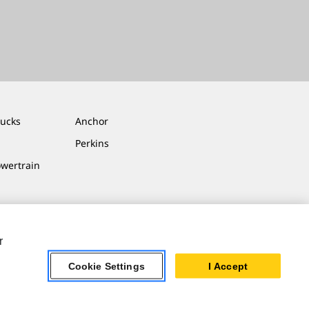
rucks
Anchor
Perkins
owertrain
r
Cookie Settings
I Accept