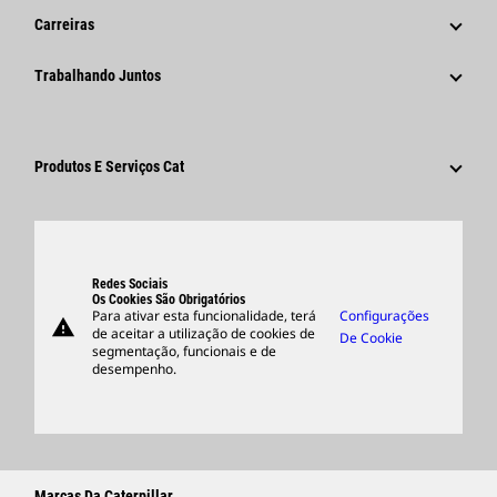
Histórico
Comunicados À Imprensa Corporativos
Carreiras
Fundação Caterpillar
Informações Para A Imprensa
Por Que A Caterpillar?
Trabalhando Juntos
Código De Conduta
Redes Sociais
Áreas De Carreira
Funcionários E Aposentados
Sustentabilidade
Cultura
Fornecedores
Inovação
Produtos E Serviços Cat
Pesquisar E Candidatar-Se
Locais Globais
Produtos
Centro De Visitantes E Museu
Peças
Suporte
Redes Sociais
Os Cookies São Obrigatórios
Para ativar esta funcionalidade, terá
Configurações
warning
Merchandise
de aceitar a utilização de cookies de
De Cookie
segmentação, funcionais e de
Encontrar Um Revendedor
desempenho.
Marcas Da Caterpillar