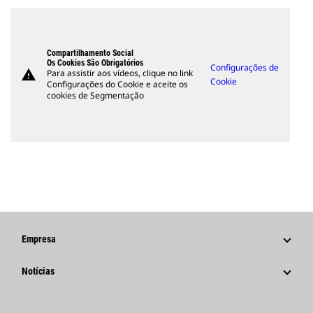
Compartilhamento Social
Os Cookies São Obrigatórios
Configurações de
warning
Para assistir aos vídeos, clique no link
Cookie
Configurações do Cookie e aceite os
cookies de Segmentação
Empresa
Estratégia
Notícias
Governança
Notícias E Recursos