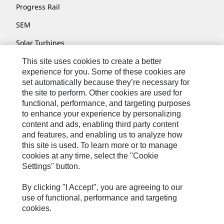
Progress Rail
SEM
Solar Turbines
SPM Oil & Gas
This site uses cookies to create a better
experience for you. Some of these cookies are
Turner Powertrain Systems
set automatically because they’re necessary for
the site to perform. Other cookies are used for
functional, performance, and targeting purposes
to enhance your experience by personalizing
Fale Conosco
content and ads, enabling third party content
Mapa Do Local
and features, and enabling us to analyze how
this site is used. To learn more or to manage
Cookie Settings
cookies at any time, select the "Cookie
Settings" button.
Termos De Uso
Privacidade
By clicking "I Accept", you are agreeing to our
use of functional, performance and targeting
Cat.com
cookies.