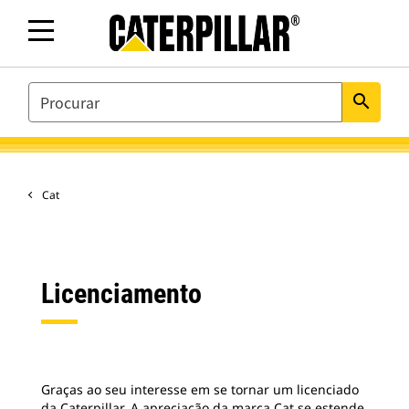
SEARCH
search
Cat
Licenciamento
Graças ao seu interesse em se tornar um licenciado
da Caterpillar. A apreciação da marca Cat se estende