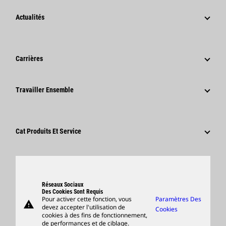
Stratégie
Actualités
Gouvernance
Actualités Et Articles De Fond
Historique
Communiqués De Presse De L'entreprise
Fondation Caterpillar
Carrières
Informations Presse
Code De Conduite
Pourquoi Choisir Caterpillar ?
Réseaux Sociaux
Travailler Ensemble
Développement Durable
Domaines Professionnels
Employés Et Retraités
Innovation
Culture
Fournisseurs
Sites Dans Le Monde
Postulez Dès À Présent
Cat Produits Et Service
Centre De Visiteurs Et Musée
Produits
Pièces
Support
Réseaux Sociaux
Des Cookies Sont Requis
Pour activer cette fonction, vous
Paramètres Des
warning
Merchandise
devez accepter l'utilisation de
Cookies
cookies à des fins de fonctionnement,
Rechercher Un Concessionnaire
de performances et de ciblage.