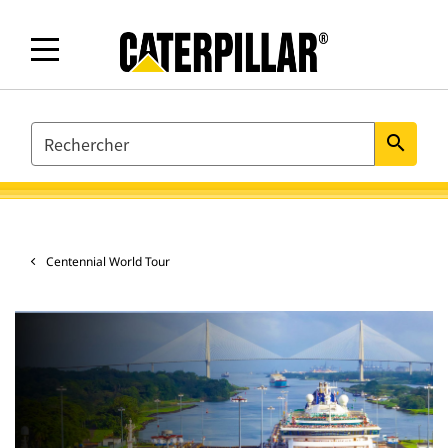
SEARCH
search
Centennial World Tour