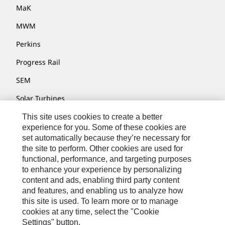
MaK
MWM
Perkins
Progress Rail
SEM
Solar Turbines
SPM Oil & Gas
This site uses cookies to create a better
experience for you. Some of these cookies are
Turner Powertrain Systems
set automatically because they’re necessary for
the site to perform. Other cookies are used for
functional, performance, and targeting purposes
to enhance your experience by personalizing
Nous Contacter
content and ads, enabling third party content
Plan Du Site
and features, and enabling us to analyze how
this site is used. To learn more or to manage
Cookie Settings
cookies at any time, select the "Cookie
Settings" button.
Mentions Légales