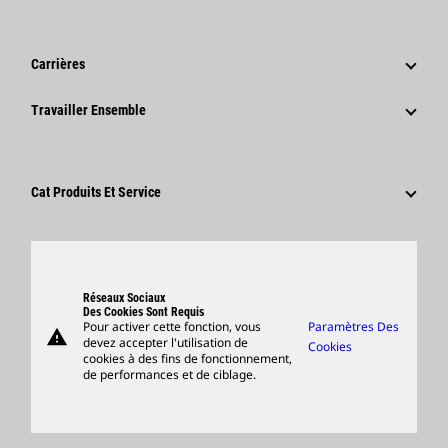
Gouvernance
Actualités Et Articles De Fond
Historique
Communiqués De Presse De L'entreprise
Carrières
Fondation Caterpillar
Informations Presse
Pourquoi Choisir Caterpillar ?
Travailler Ensemble
Code De Conduite
Réseaux Sociaux
Domaines Professionnels
Employés Et Retraités
Développement Durable
Culture
Fournisseurs
Innovation
Cat Produits Et Service
Postulez Dès À Présent
Sites Dans Le Monde
Produits
Centre De Visiteurs Et Musée
Pièces
Support
Réseaux Sociaux
Des Cookies Sont Requis
Pour activer cette fonction, vous
Paramètres Des
warning
Merchandise
devez accepter l'utilisation de
Cookies
cookies à des fins de fonctionnement,
Rechercher Un Concessionnaire
de performances et de ciblage.