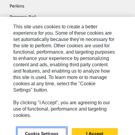
Perkins
Progress Rail
This site uses cookies to create a better
SEM
experience for you. Some of these cookies are
Solar Turbines
set automatically because they’re necessary for
the site to perform. Other cookies are used for
SPM Oil & Gas
functional, performance, and targeting purposes
to enhance your experience by personalizing
Turner Powertrain Systems
content and ads, enabling third party content
and features, and enabling us to analyze how
this site is used. To learn more or to manage
Nous Contacter
cookies at any time, select the "Cookie
Settings" button.
Plan Du Site
By clicking "I Accept", you are agreeing to our
Cookie Settings
use of functional, performance and targeting
Mentions Légales
cookies.
Confidentialité
Cat.com
Cookie Settings
I Accept