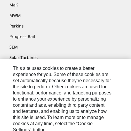
MaK
MWM
Perkins
Progress Rail
SEM
Solar Turbines
SPM Oil & Gas
This site uses cookies to create a better
experience for you. Some of these cookies are
Turner Powertrain Systems
set automatically because they’re necessary for
the site to perform. Other cookies are used for
functional, performance, and targeting purposes
to enhance your experience by personalizing
Nous Contacter
content and ads, enabling third party content
Plan Du Site
and features, and enabling us to analyze how
this site is used. To learn more or to manage
Cookie Settings
cookies at any time, select the "Cookie
Settings" button.
Mentions Légales