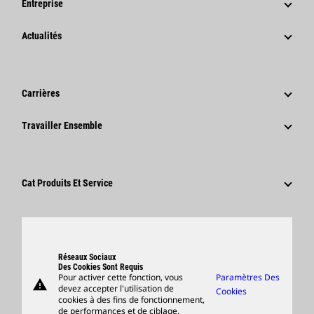
Entreprise
Stratégie
Actualités
Gouvernance
Actualités Et Articles De Fond
Historique
Communiqués De Presse De L'entreprise
Carrières
Fondation Caterpillar
Informations Presse
Pourquoi Choisir Caterpillar ?
Travailler Ensemble
Code De Conduite
Réseaux Sociaux
Domaines Professionnels
Employés Et Retraités
Développement Durable
Culture
Fournisseurs
Innovation
Cat Produits Et Service
Postulez Dès À Présent
Sites Dans Le Monde
Produits
Centre De Visiteurs Et Musée
Pièces
Support
Réseaux Sociaux
Des Cookies Sont Requis
Pour activer cette fonction, vous
Paramètres Des
warning
Merchandise
devez accepter l'utilisation de
Cookies
cookies à des fins de fonctionnement,
Rechercher Un Concessionnaire
de performances et de ciblage.