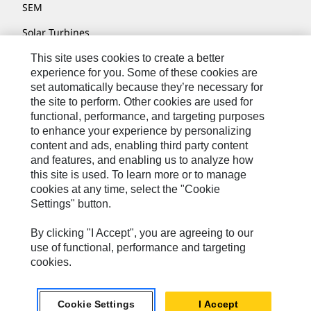
SEM
Solar Turbines
SPM Oil & Gas
This site uses cookies to create a better
experience for you. Some of these cookies are
Turner Powertrain Systems
set automatically because they’re necessary for
the site to perform. Other cookies are used for
functional, performance, and targeting purposes
to enhance your experience by personalizing
Nous Contacter
content and ads, enabling third party content
Plan Du Site
and features, and enabling us to analyze how
this site is used. To learn more or to manage
Cookie Settings
cookies at any time, select the "Cookie
Settings" button.
Mentions Légales
Confidentialité
By clicking "I Accept", you are agreeing to our
use of functional, performance and targeting
Cat.com
cookies.
Caterpillar © 2026. Tous droits réservés.
Cookie Settings
I Accept