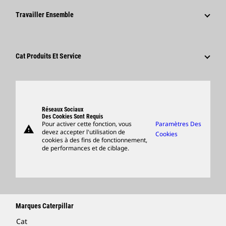
Informations Presse
Pourquoi Choisir Caterpillar ?
Travailler Ensemble
Code De Conduite
Réseaux Sociaux
Domaines Professionnels
Employés Et Retraités
Développement Durable
Culture
Fournisseurs
Innovation
Cat Produits Et Service
Postulez Dès À Présent
Sites Dans Le Monde
Produits
Centre De Visiteurs Et Musée
Pièces
Support
Réseaux Sociaux
Des Cookies Sont Requis
Pour activer cette fonction, vous
Paramètres Des
warning
Merchandise
devez accepter l'utilisation de
Cookies
cookies à des fins de fonctionnement,
Rechercher Un Concessionnaire
de performances et de ciblage.
Marques Caterpillar
Cat