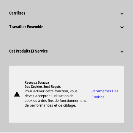
Historique
Communiqués De Presse De L'entreprise
Carrières
Fondation Caterpillar
Informations Presse
Pourquoi Choisir Caterpillar ?
Travailler Ensemble
Code De Conduite
Réseaux Sociaux
Domaines Professionnels
Employés Et Retraités
Développement Durable
Culture
Fournisseurs
Innovation
Cat Produits Et Service
Postulez Dès À Présent
Sites Dans Le Monde
Produits
Centre De Visiteurs Et Musée
Pièces
Support
Réseaux Sociaux
Des Cookies Sont Requis
Pour activer cette fonction, vous
Paramètres Des
warning
Merchandise
devez accepter l'utilisation de
Cookies
cookies à des fins de fonctionnement,
Rechercher Un Concessionnaire
de performances et de ciblage.