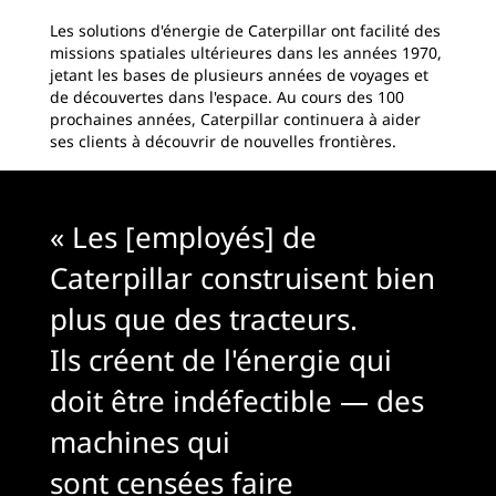
Les solutions d'énergie de Caterpillar ont facilité des
missions spatiales ultérieures dans les années 1970,
jetant les bases de plusieurs années de voyages et
de découvertes dans l'espace. Au cours des 100
prochaines années, Caterpillar continuera à aider
ses clients à découvrir de nouvelles frontières.
« Les [employés] de
Caterpillar construisent bien
plus que des tracteurs.
Ils créent de l'énergie qui
doit être indéfectible — des
machines qui
sont censées faire