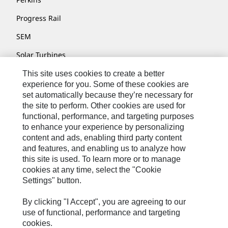
Progress Rail
SEM
Solar Turbines
SPM Oil & Gas
This site uses cookies to create a better
experience for you. Some of these cookies are
Turner Powertrain Systems
set automatically because they’re necessary for
the site to perform. Other cookies are used for
functional, performance, and targeting purposes
to enhance your experience by personalizing
Nous Contacter
content and ads, enabling third party content
Plan Du Site
and features, and enabling us to analyze how
this site is used. To learn more or to manage
Cookie Settings
cookies at any time, select the "Cookie
Settings" button.
Mentions Légales
Confidentialité
By clicking "I Accept", you are agreeing to our
use of functional, performance and targeting
Cat.com
cookies.