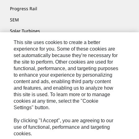
Progress Rail
SEM
Solar Turbines
SPM Oil & Gas
This site uses cookies to create a better
experience for you. Some of these cookies are
Turner Powertrain Systems
set automatically because they’re necessary for
the site to perform. Other cookies are used for
functional, performance, and targeting purposes
to enhance your experience by personalizing
Контакты
content and ads, enabling third party content
Карта Сайта
and features, and enabling us to analyze how
this site is used. To learn more or to manage
Cookie Settings
cookies at any time, select the "Cookie
Settings" button.
Юридическое Уведомление
Конфиденциальность
By clicking "I Accept", you are agreeing to our
use of functional, performance and targeting
Cat.com
cookies.