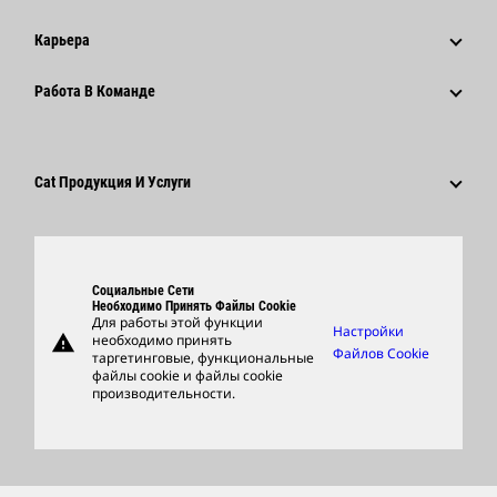
История
Корпоративные Пресс-Релизы
Карьера
Фонд Caterpillar
Информация Для Сми
Почему Caterpillar?
Работа В Команде
Кодекс Деловой Этики
Социальные Сети
Карьера В Разных Отраслях
Сотрудники И Пенсионеры
Устойчивое Развитие
Культура
Поставщики
Новейшие Технологии
Cat Продукция И Услуги
Поиск Вакансий И Подача Заявления
Глобальные Подразделения
Продукция
Центр Работы С Клиентами И Музей
Запасные Части
Социальные Сети
Support
Необходимо Принять Файлы Cookie
Для работы этой функции
Настройки
warning
необходимо принять
Фирменные Товары
Файлов Cookie
таргетинговые, функциональные
файлы cookie и файлы cookie
Найти Дилера
производительности.