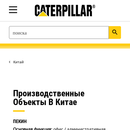
SEARCH
search
Китай
Производственные
Объекты В Китае
ПЕКИН
Основная функция:
офис / административная