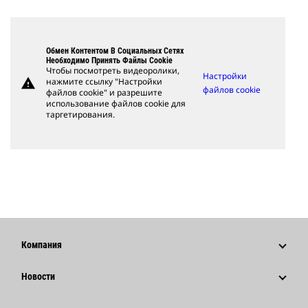
Обмен Контентом В Социальных Сетях
Необходимо Принять Файлы Cookie
Чтобы посмотреть видеоролики,
Настройки
warning
нажмите ссылку "Настройки
файлов cookie
файлов cookie" и разрешите
использование файлов cookie для
таргетирования.
Компания
Стратегия
Новости
Управление
Новости И Публикации