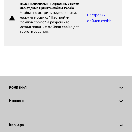
Обмен Контентом В Социальных Сетях
Необходимо Принять Файлы Cookie
Чтобы посмотреть видеоролики,
Настройки
warning
нажмите ссылку "Настройки
файлов cookie
файлов cookie" и разрешите
использование файлов cookie для
таргетирования.
Компания
Стратегия
Новости
Управление
Новости И Публикации
История
Корпоративные Пресс-Релизы
Карьера
Фонд Caterpillar