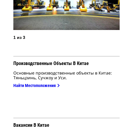
2
и
1
из
3
Производственные Объекты В Китае
Основные производственные объекты в Китае:
Тяньцзинь, Сучжоу и Уси.
Найти Местоположения
Вакансии В Китае