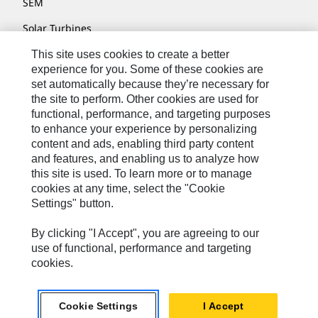
SEM
Solar Turbines
SPM Oil & Gas
This site uses cookies to create a better
experience for you. Some of these cookies are
Turner Powertrain Systems
set automatically because they’re necessary for
the site to perform. Other cookies are used for
functional, performance, and targeting purposes
to enhance your experience by personalizing
Контакты
content and ads, enabling third party content
Карта Сайта
and features, and enabling us to analyze how
this site is used. To learn more or to manage
Cookie Settings
cookies at any time, select the "Cookie
Settings" button.
Юридическое Уведомление
Конфиденциальность
By clicking "I Accept", you are agreeing to our
use of functional, performance and targeting
Cat.com
cookies.
Caterpillar © 2026. Все права защищены..
Cookie Settings
I Accept