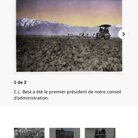
1
de
2
2
d
C.L. Best a été le premier président de notre conseil
Hol
d'administration.
lim
tra