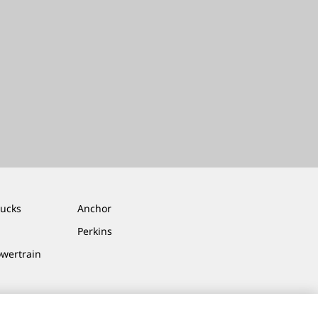
rucks
Anchor
Perkins
owertrain