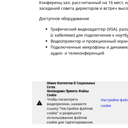
Конференц-зал, рассчитанный на 16 мест, 
заседаний совета директоров и встреч выс
Доступное оборудование
Графический видеоадаптер (VGA), ра
(с кабелями) для подключения к ноутб
Видеопроектор и проекционный экра
Подключенные микрофоны и динамики
аудио- и телеконференций
Обмен Контентом В Социальных
Сетях
Необходимо Принять Файлы
Cookie
Чтобы посмотреть
Настройки фай
warning
видеоролики, нажмите
cookie
ссылку "Настройки файлов
cookie" и разрешите
использование файлов
cookie для таргетирования.