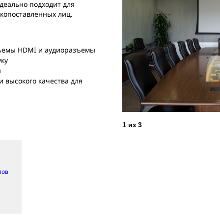
идеально подходит для
окопоставленных лиц.
зъемы HDMI и аудиоразъемы
уку
н
 высокого качества для
1
из
3
лов