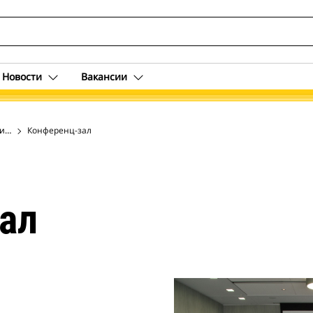
Новости
Вакансии
и, штат Иллинойс
риятия
Конференц-зал
ал