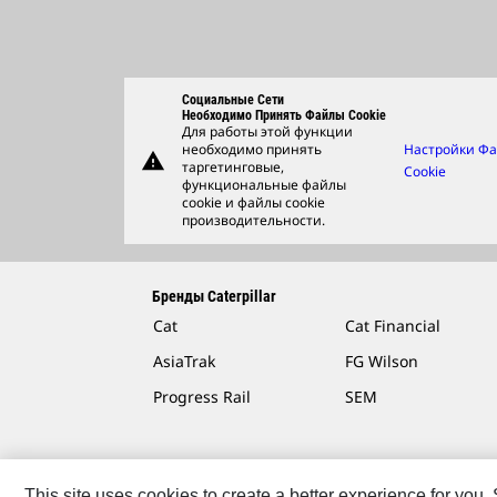
Социальные Сети
Необходимо Принять Файлы Cookie
Для работы этой функции
необходимо принять
Настройки Ф
warning
таргетинговые,
Cookie
функциональные файлы
cookie и файлы cookie
производительности.
Бренды Caterpillar
Cat
Cat Financial
AsiaTrak
FG Wilson
Progress Rail
SEM
This site uses cookies to create a better experience for you