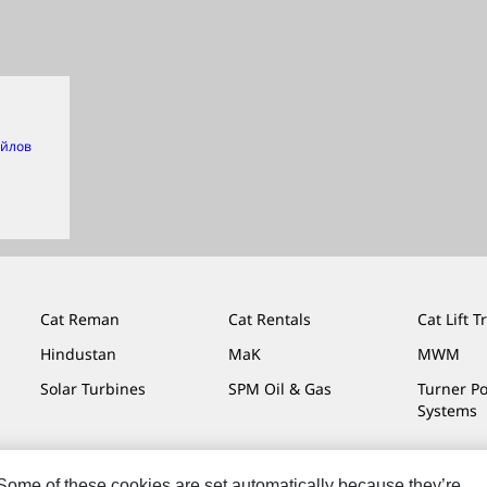
айлов
Cat Reman
Cat Rentals
Cat Lift T
Hindustan
MaK
MWM
Solar Turbines
SPM Oil & Gas
Turner P
Systems
. Some of these cookies are set automatically because they’re