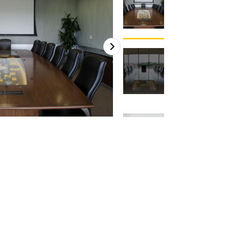
2
из
3