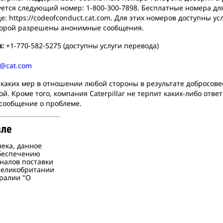
ется следующий номер: 1-800-300-7898. Бесплатные номера дл
 https://codeofconduct.cat.com. Для этих номеров доступны ус
которой разрешены анонимные сообщения.
а:
+1-770-582-5275 (доступны услуги перевода)
s@cat.com
никаких мер в отношении любой стороны в результате добросов
. Кроме того, компания Caterpillar не терпит каких-либо отве
 сообщение о проблеме.
вле
века, данное
обеспечению
аналов поставки
 Великобритании
тралии "О