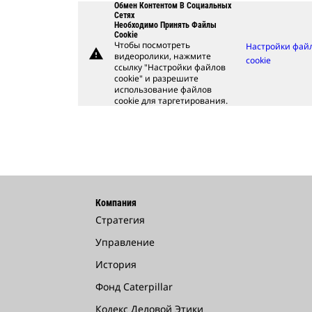
Обмен Контентом В Социальных
Сетях
Необходимо Принять Файлы
Cookie
Чтобы посмотреть
Настройки фай
warning
видеоролики, нажмите
cookie
ссылку "Настройки файлов
cookie" и разрешите
использование файлов
cookie для таргетирования.
Компания
Стратегия
Управление
История
Фонд Caterpillar
Кодекс Деловой Этики