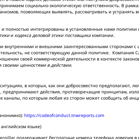
 принимаем социально-экологическую ответственность. В рамк
низмов, позволяющих выявлять, рассматривать и устранять 
т и полностью интегрированы в установленные нами политики 
этики
и
кодекса деловой этики поставщика
компании.
и внутренними и внешними заинтересованными сторонами с це
тельность, не соответствующую данной политике. Компания Cat
ношении своей коммерческой деятельности в контексте законов
ся своими
ценностями в действии
.
итуациях, в которых, как они добросовестно предполагают, л
а, предпринимают действия, противоречащие принципам, изл
 каналы, по которым любая из сторон может сообщить об инц
анонимно):
https://codeofconduct.tnwreports.com
а английском языке)
erpillar поддерживает бесплатные номера телефона доверия в