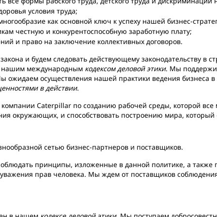
ь все формы рабского труда, детского труда и дискриминации 
оровья условия труда;
многообразие как основной ключ к успеху нашей бизнес-страте
икам честную и конкурентоспособную заработную плату;
ий и право на заключение коллективных договоров.
акона и будем следовать действующему законодательству в ст
ся нашим международным
кодексом деловой этики
. Мы поддержи
ы ожидаем осуществления нашей практики ведения бизнеса в
ценностями в действии
.
омпании Caterpillar по созданию рабочей среды, которой все 
ния окружающих, и способствовать построению мира, который
азнообразной сетью бизнес-партнеров и поставщиков.
соблюдать принципы, изложенные в данной политике, а также п
не уважения прав человека. Мы ждем от поставщиков соблюден
лен в нашем
кодексе деловой этики
. Мы поступаем добросовестн