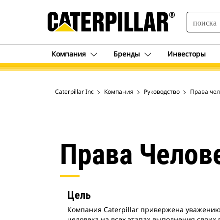
SEARCH
Компания
Бренды
Инвесторы
Caterpillar Inc
Компания
Руководство
Права че
Права Челов
Цель
Компания Caterpillar привержена уважен
человека на всех этапах выполнения своих 