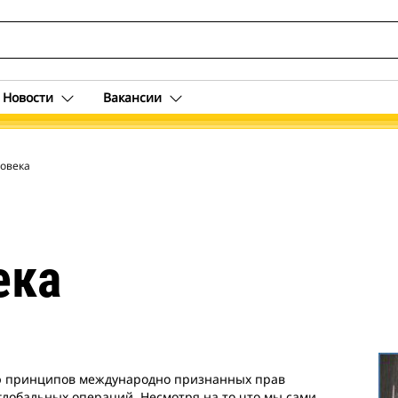
Новости
Вакансии
ловека
ека
ию принципов международно признанных прав
глобальных операций. Несмотря на то что мы сами