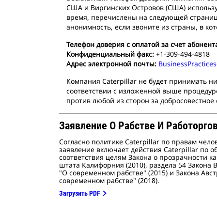
США и Виргинских Островов (США) использу
время, перечислены на следующей странице:
анонимность, если звоните из страны, в 
Телефон доверия с оплатой за счет абонент
Конфиденциальный факс:
+1-309-494-4818
Адрес электронной почты:
BusinessPractice
Компания Caterpillar не будет принимать 
соответствии с изложенной выше процедурой
против любой из сторон за добросовестное
Заявление О Рабстве И Работорго
Согласно политике Caterpillar по правам чело
заявление включает действия Caterpillar по 
соответствия целям Закона о прозрачности к
штата Калифорния (2010), раздела 54 Закона
"О современном рабстве" (2015) и Закона Авс
современном рабстве" (2018).
Загрузить PDF