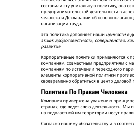
составили эту уникальную политику, она о
предпринимательской деятельности в аспек
человека и Декларации об основополагающ
организации труда.
Эта политика дополняет наши
ценности в д
этики
:
добросовестность, совершенство, ко
развитие
.
Корпоративные политики применяются к пре
компаниям, совместным предприятиям с м
компаниям по истечении переходного период
элементы корпоративной политики противор
своевременно обратиться в центр деловой 
Политика По Правам Человека
Компания привержена уважению принципов 
странах, где ведет свою деятельность. Мы 
на подвластной им территории несут прави
Согласно нашему обязательству и в соотв