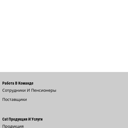
Работа В Команде
Сотрудники И Пенсионеры
Поставщики
Cat Продукция И Услуги
Продукция