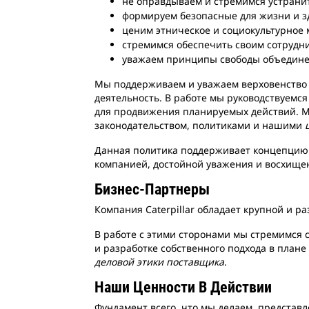
не оправдываем и стремимся устранит
формируем безопасные для жизни и зд
ценим этническое и социокультурное 
стремимся обеспечить своим сотрудн
уважаем принципы свободы объединен
Мы поддерживаем и уважаем верховенство з
деятельность. В работе мы руководствуем
для продвижения планируемых действий. М
законодательством, политиками и нашими
Данная политика поддерживает концепцию к
компанией, достойной уважения и восхище
Бизнес-Партнеры
Компания Caterpillar обладает крупной и р
В работе с этими сторонами мы стремимся 
и разработке собственного подхода в пла
деловой этики поставщика
.
Наши Ценности В Действии
Фундамент всего, что мы делаем, представ