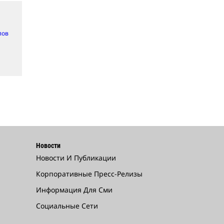
лов
Новости
Новости И Публикации
Корпоративные Пресс-Релизы
Информация Для Сми
Социальные Сети