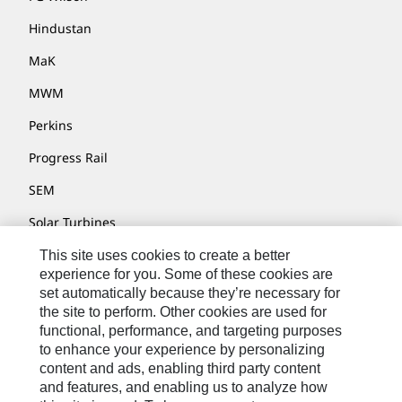
Hindustan
MaK
MWM
Perkins
Progress Rail
SEM
Solar Turbines
SPM Oil & Gas
This site uses cookies to create a better
experience for you. Some of these cookies are
Turner Powertrain Systems
set automatically because they’re necessary for
the site to perform. Other cookies are used for
functional, performance, and targeting purposes
to enhance your experience by personalizing
Контакты
content and ads, enabling third party content
Карта Сайта
and features, and enabling us to analyze how