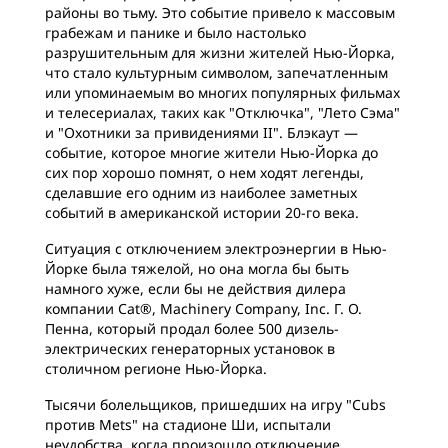
районы во тьму. Это событие привело к массовым
грабежам и панике и было настолько
разрушительным для жизни жителей Нью-Йорка,
что стало культурным символом, запечатленным
или упоминаемым во многих популярных фильмах
и телесериалах, таких как "Отключка", "Лето Сэма"
и "Охотники за привидениями II". Блэкаут —
событие, которое многие жители Нью-Йорка до
сих пор хорошо помнят, о нем ходят легенды,
сделавшие его одним из наиболее заметных
событий в американской истории 20-го века.
Ситуация с отключением электроэнергии в Нью-
Йорке была тяжелой, но она могла бы быть
намного хуже, если бы не действия дилера
компании Cat®, Machinery Company, Inc. Г. О.
Пенна, который продал более 500 дизель-
электрических генераторных установок в
столичном регионе Нью-Йорка.
Тысячи болельщиков, пришедших на игру "Cubs
против Mets" на стадионе Ши, испытали
неудобства, когда произошло отключение