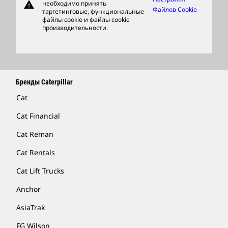
warning
необходимо принять
Фирменные Товары
Файлов Cookie
таргетинговые, функциональные
файлы cookie и файлы cookie
Найти Дилера
производительности.
Бренды Caterpillar
Cat
Cat Financial
Cat Reman
Cat Rentals
Cat Lift Trucks
Anchor
AsiaTrak
FG Wilson