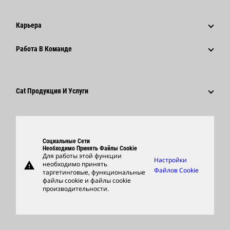
Новости И Публикации
История
Корпоративные Пресс-Релизы
Карьера
Фонд Caterpillar
Информация Для Сми
Почему Caterpillar?
Работа В Команде
Кодекс Деловой Этики
Социальные Сети
Карьера В Разных Отраслях
Сотрудники И Пенсионеры
Устойчивое Развитие
Культура
Поставщики
Новейшие Технологии
Cat Продукция И Услуги
Поиск Вакансий И Подача Заявления
Глобальные Подразделения
Продукция
Центр Работы С Клиентами И Музей
Запасные Части
Социальные Сети
Support
Необходимо Принять Файлы Cookie
Для работы этой функции
Настройки
warning
необходимо принять
Фирменные Товары
Файлов Cookie
таргетинговые, функциональные
файлы cookie и файлы cookie
Найти Дилера
производительности.