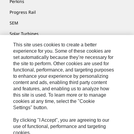
Perkins
Progress Rail
SEM
Solar Turbines
SPM Oil & Gas
This site uses cookies to create a better
experience for you. Some of these cookies are
Turner Powertrain Systems
set automatically because they’re necessary for
the site to perform. Other cookies are used for
functional, performance, and targeting purposes
to enhance your experience by personalizing
Контакты
content and ads, enabling third party content
Карта Сайта
and features, and enabling us to analyze how
this site is used. To learn more or to manage
Cookie Settings
cookies at any time, select the "Cookie
Settings" button.
Юридическое Уведомление
Конфиденциальность
By clicking "I Accept", you are agreeing to our
use of functional, performance and targeting
Cat.com
cookies.