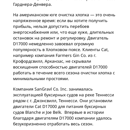
Гарднера-Денвера.
На американском юге очистка хлопка ― это очень
напряженное время: если вы хотите получить
прибыль, нельзя допустить перебоев
энергоснабжения или, что еще хуже, длительных
остановок на ремонт и регулировку. Двигатель
D17000 немедленно завоевал огромную
популярность в Хлопковом поясе. Клиенты Cat,
например компания Farmers Gin Co. из г.
Крофордсвилл, Арканзас, не скрывали
восхищения способностью двигателей D17000
работать в течение всего сезона очистки хлопка с
минимальными простоями.
Компания SanGravl Co. Inc. занималась
эксплуатацией буксирных судов на реке Теннесси
рядом с г. Джонсвилл, Теннесси. Они установили
двигатели Cat D17000 для питания буксирных
судов Blanche и Joe Belk. Впервые в истории
благодаря двигателям D17000 компании удалось
безукоризненно отработать весь сезон.