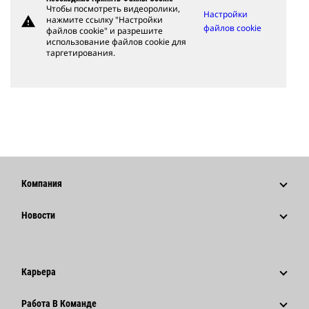
Чтобы посмотреть видеоролики,
Настройки
warning
нажмите ссылку "Настройки
файлов cookie
файлов cookie" и разрешите
использование файлов cookie для
таргетирования.
Компания
Стратегия
Новости
Управление
Новости И Публикации
История
Корпоративные Пресс-Релизы
Карьера
Фонд Caterpillar
Информация Для Сми
Почему Caterpillar?
Работа В Команде
Кодекс Деловой Этики