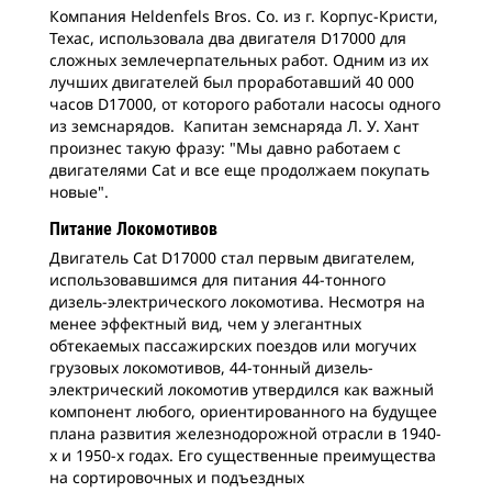
Компания Heldenfels Bros. Co. из г. Корпус-Кристи,
Техас, использовала два двигателя D17000 для
сложных землечерпательных работ. Одним из их
лучших двигателей был проработавший 40 000
часов D17000, от которого работали насосы одного
из земснарядов. Капитан земснаряда Л. У. Хант
произнес такую фразу: "Мы давно работаем с
двигателями Cat и все еще продолжаем покупать
новые".
Питание Локомотивов
Двигатель Cat D17000 стал первым двигателем,
использовавшимся для питания 44-тонного
дизель-электрического локомотива. Несмотря на
менее эффектный вид, чем у элегантных
обтекаемых пассажирских поездов или могучих
грузовых локомотивов, 44-тонный дизель-
электрический локомотив утвердился как важный
компонент любого, ориентированного на будущее
плана развития железнодорожной отрасли в 1940-
х и 1950-х годах. Его существенные преимущества
на сортировочных и подъездных