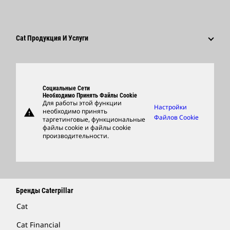
Социальные Сети
Карьера В Разных Отраслях
Сотрудники И Пенсионеры
Устойчивое Развитие
Культура
Поставщики
Новейшие Технологии
Cat Продукция И Услуги
Поиск Вакансий И Подача Заявления
Глобальные Подразделения
Продукция
Центр Работы С Клиентами И Музей
Запасные Части
Социальные Сети
Support
Необходимо Принять Файлы Cookie
Для работы этой функции
Настройки
warning
необходимо принять
Фирменные Товары
Файлов Cookie
таргетинговые, функциональные
файлы cookie и файлы cookie
Найти Дилера
производительности.
Бренды Caterpillar
Cat
Cat Financial