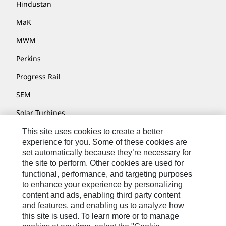
Hindustan
MaK
MWM
Perkins
Progress Rail
SEM
Solar Turbines
SPM Oil & Gas
This site uses cookies to create a better
experience for you. Some of these cookies are
Turner Powertrain Systems
set automatically because they’re necessary for
the site to perform. Other cookies are used for
functional, performance, and targeting purposes
to enhance your experience by personalizing
Контакты
content and ads, enabling third party content
Карта Сайта
and features, and enabling us to analyze how
this site is used. To learn more or to manage
Cookie Settings