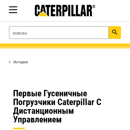
SEARCH
search
История
Первые Гусеничные
Погрузчики Caterpillar С
Дистанционным
Управлением