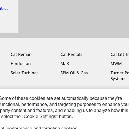
айлов
Cat Reman
Cat Rentals
Cat Lift T
Hindustan
MaK
MWM
Solar Turbines
SPM Oil & Gas
Turner P
Systems
. Some of these cookies are set automatically because they’re
r functional, performance, and targeting purposes to enhance you
еское Уведомление
Конфиденциальность
Cat.com
party content and features, and enabling us to analyze how this
 select the "Cookie Settings" button.
onal, performance and targeting cookies.