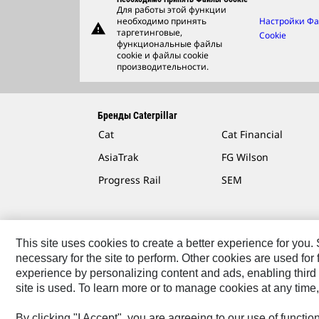
Для работы этой функции
необходимо принять
Настройки Ф
warning
таргетинговые,
Cookie
функциональные файлы
cookie и файлы cookie
производительности.
Бренды Caterpillar
Cat
Cat Financial
AsiaTrak
FG Wilson
Progress Rail
SEM
This site uses cookies to create a better experience for you
necessary for the site to perform. Other cookies are used fo
Контакты
Карта Сайта
Cookie Settings
Юридич
experience by personalizing content and ads, enabling third 
site is used. To learn more or to manage cookies at any time,
Caterpillar © 2026. Все права защищены..
By clicking "I Accept", you are agreeing to our use of functi