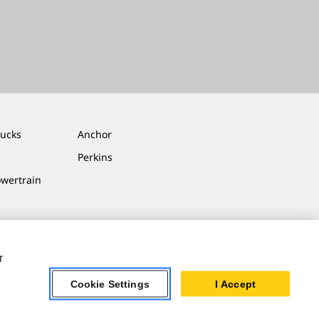
rucks
Anchor
Perkins
owertrain
r
Cookie Settings
I Accept