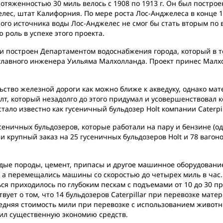
отяженностью 30 миль велось с 1908 по 1913 г. Он был постро
лес, штат Калифорния. По мере роста Лос-Анджелеса в конце 19
ного источника воды Лос-Анджелес не смог бы стать вторым по
 роль в успехе этого проекта.
 и построен Департаментом водоснабжения города, который в 
 главного инженера Уильяма Малхолланда. Проект принес Малхо
ьство железной дороги как можно ближе к акведуку, однако ма
т, который незадолго до этого придумал и усовершенствовал к
ало известно как гусеничный бульдозер Holt компании Caterpil
усеничных бульдозеров, которые работали на пару и бензине (
и крупный заказ на 25 гусеничных бульдозеров Holt и 78 вагон
рдые породы, цемент, припасы и другое машинное оборудование
нн, а перемещались машины со скоростью до четырех миль в ча
ся приходилось по глубоким пескам с подъемами от 10 до 30 пр
вует о том, что 14 бульдозеров Caterpillar при перевозке мате
дняя стоимость мили при перевозке с использованием животных
ечил существенную экономию средств.