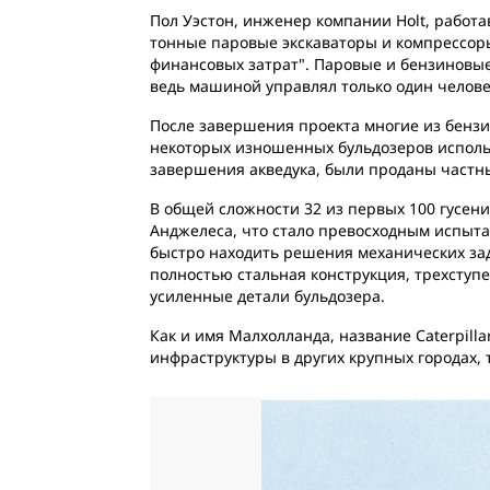
Пол Уэстон, инженер компании Holt, работ
тонные паровые экскаваторы и компрессоры
финансовых затрат". Паровые и бензиновые 
ведь машиной управлял только один челове
После завершения проекта многие из бензин
некоторых изношенных бульдозеров использ
завершения акведука, были проданы частны
В общей сложности 32 из первых 100 гусени
Анджелеса, что стало превосходным испыта
быстро находить решения механических зада
полностью стальная конструкция, трехсту
усиленные детали бульдозера.
Как и имя Малхолланда, название Caterpill
инфраструктуры в других крупных городах, 