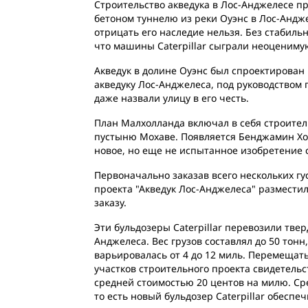
Строительство акведука в Лос-Анджелесе пр
бетоном туннелю из реки Оуэнс в Лос-Андже
отрицать его наследие нельзя. Без стабиль
что машины Caterpillar сыграли неоценимую
Акведук в долине Оуэнс был спроектирован
акведуку Лос-Анджелеса, под руководством
даже назвали улицу в его честь.
План Малхолланда включал в себя строител
пустыню Мохаве. Появляется Бенджамин Хол
новое, но еще не испытанное изобретение ст
Первоначально заказав всего нескольких г
проекта "Акведук Лос-Анджелеса" разместил
заказу.
Эти бульдозеры Caterpillar перевозили тве
Анджелеса. Вес грузов составлял до 50 то
варьировалась от 4 до 12 миль. Перемещать
участков строительного проекта свидетельст
средней стоимостью 20 центов на милю. Сре
то есть новый бульдозер Caterpillar обесп