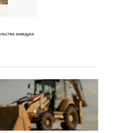
2
из
3
ельства акведука
Гусеничный бульдозер Holt Caterpillar с 
Анджелеса.