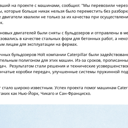
авший на проекте с машинами, сообщил: "Мы перевозили через
, которые больше никак нельзя было переместить без разборк
двигатели хвалили не только за их качества при осуществлении
к.
овых двигателей были сняты с бульдозеров и отправлены в мес
овались в качестве стальных форм для бетонных работ, а нек
м лицам для эксплуатации на фермах.
чных бульдозеров Holt компании Caterpillar были задействован
тельным полигоном для этих машин. Из-за сроков, прописанны
ч. Результатом стали решения и технические усовершенствован
пенчатые коробки передач, улучшенные системы пружинной по
ar стало широко известным. Успех проекта помог машинам Caterp
таких как Нью-Йорк, Чикаго и Сан-Франциско.