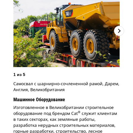
1
из
5
2
и
Самосвал с шарнирно-сочлененной рамой, Дарем,
Кол
Англия, Великобритания
Уэл
Машинное Оборудование
Изготовленное в Великобритании строительное
®
оборудование под брендом Cat
служит клиентам
в таких секторах, как земляные работы,
разработка нерудных строительных материалов,
горные разработки, строительство, лесное