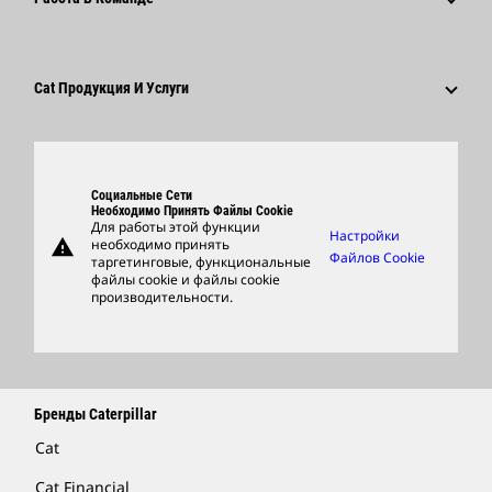
Кодекс Деловой Этики
Социальные Сети
Карьера В Разных Отраслях
Сотрудники И Пенсионеры
Устойчивое Развитие
Культура
Поставщики
Новейшие Технологии
Cat Продукция И Услуги
Поиск Вакансий И Подача Заявления
Глобальные Подразделения
Продукция
Центр Работы С Клиентами И Музей
Запасные Части
Социальные Сети
Support
Необходимо Принять Файлы Cookie
Для работы этой функции
Настройки
warning
необходимо принять
Фирменные Товары
Файлов Cookie
таргетинговые, функциональные
файлы cookie и файлы cookie
Найти Дилера
производительности.
Бренды Caterpillar
Cat
Cat Financial