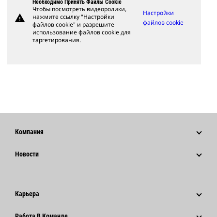
Необходимо Принять Файлы Cookie
Чтобы посмотреть видеоролики,
Настройки
warning
нажмите ссылку "Настройки
файлов cookie
файлов cookie" и разрешите
использование файлов cookie для
таргетирования.
Компания
Стратегия
Новости
Управление
Новости И Публикации
История
Корпоративные Пресс-Релизы
Карьера
Фонд Caterpillar
Информация Для Сми
Почему Caterpillar?
Работа В Команде