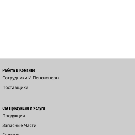
Работа В Команде
Сотрудники И Пенсионеры
Поставщики
Cat Продукция И Услуги
Продукция
Запасные Части
Support