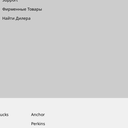
Фирменные Товары
Найти Дилера
rucks
Anchor
Perkins