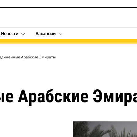
Новости
Вакансии
единенные Арабские Эмираты
е Арабские Эмир