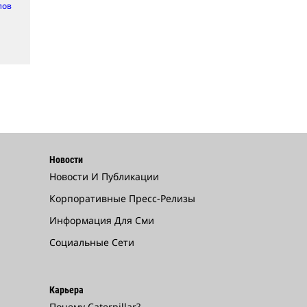
лов
Новости
Новости И Публикации
Корпоративные Пресс-Релизы
Информация Для Сми
Социальные Сети
Карьера
Почему Caterpillar?