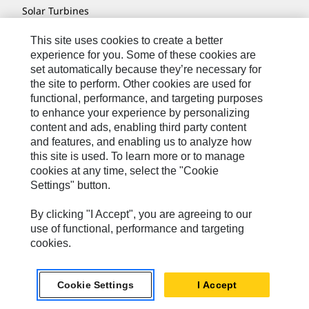
Solar Turbines
SPM Oil & Gas
This site uses cookies to create a better
experience for you. Some of these cookies are
Turner Powertrain Systems
set automatically because they’re necessary for
the site to perform. Other cookies are used for
functional, performance, and targeting purposes
to enhance your experience by personalizing
Контакты
content and ads, enabling third party content
Карта Сайта
and features, and enabling us to analyze how
this site is used. To learn more or to manage
Cookie Settings
cookies at any time, select the "Cookie
Юридическое Уведомление
Settings" button.
Конфиденциальность
By clicking "I Accept", you are agreeing to our
Cat.com
use of functional, performance and targeting
cookies.
Caterpillar © 2026. Все права защищены..
Cookie Settings
I Accept