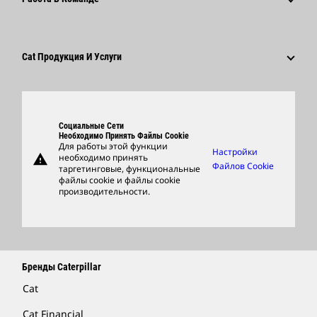
Кодекс Деловой Этики
Социальные Сети
Карьера В Разных Отраслях
Сотрудники И Пенсионеры
Устойчивое Развитие
Культура
Поставщики
Новейшие Технологии
Cat Продукция И Услуги
Поиск Вакансий И Подача Заявления
Глобальные Подразделения
Продукция
Центр Работы С Клиентами И Музей
Запасные Части
Социальные Сети
Support
Необходимо Принять Файлы Cookie
Для работы этой функции
Настройки
warning
необходимо принять
Фирменные Товары
Файлов Cookie
таргетинговые, функциональные
файлы cookie и файлы cookie
Найти Дилера
производительности.
Бренды Caterpillar
Cat
Cat Financial