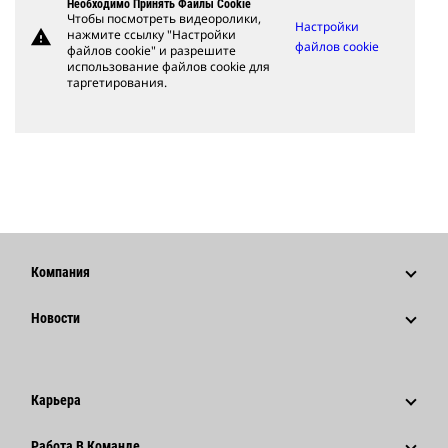
Необходимо Принять Файлы Cookie
Чтобы посмотреть видеоролики,
Настройки
warning
нажмите ссылку "Настройки
файлов cookie
файлов cookie" и разрешите
использование файлов cookie для
таргетирования.
Компания
Стратегия
Новости
Управление
Новости И Публикации
История
Корпоративные Пресс-Релизы
Карьера
Фонд Caterpillar
Информация Для Сми
Почему Caterpillar?
Работа В Команде