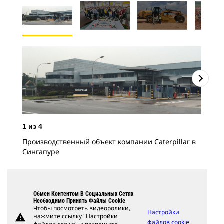
1
из
4
Производственный объект компании Caterpillar в
Сингапуре
2
и
Ком
Обмен Контентом В Социальных Сетях
Необходимо Принять Файлы Cookie
пят
Чтобы посмотреть видеоролики,
Настройки
warning
нажмите ссылку "Настройки
файлов cookie