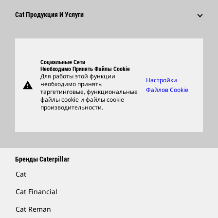
Культура
Поставщики
Новейшие Технологии
Cat Продукция И Услуги
Поиск Вакансий И Подача Заявления
Глобальные Подразделения
Продукция
Центр Работы С Клиентами И Музей
Запасные Части
Социальные Сети
Support
Необходимо Принять Файлы Cookie
Для работы этой функции
Настройки
warning
необходимо принять
Фирменные Товары
Файлов Cookie
таргетинговые, функциональные
файлы cookie и файлы cookie
Найти Дилера
производительности.
Бренды Caterpillar
Cat
Cat Financial
Cat Reman