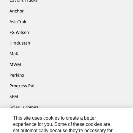
Cat Lift Trucks
Anchor
AsiaTrak
FG Wilson
Hindustan
MaK
MWM
Perkins
Progress Rail
SEM
Solar Turbines
SPM Oil & Gas
This site uses cookies to create a better
experience for you. Some of these cookies are
Turner Powertrain Systems
set automatically because they’re necessary for