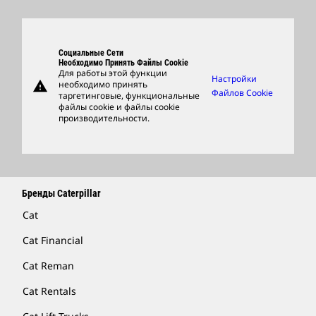
Глобальные Подразделения
Продукция
Центр Работы С Клиентами И Музей
Запасные Части
Социальные Сети
Support
Необходимо Принять Файлы Cookie
Для работы этой функции
Настройки
warning
необходимо принять
Фирменные Товары
Файлов Cookie
таргетинговые, функциональные
файлы cookie и файлы cookie
Найти Дилера
производительности.
Бренды Caterpillar
Cat
Cat Financial
Cat Reman
Cat Rentals