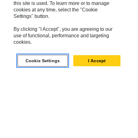
this site is used. To learn more or to manage
Perkins
cookies at any time, select the "Cookie
Settings" button.
Progress Rail
SEM
By clicking "I Accept", you are agreeing to our
use of functional, performance and targeting
Solar Turbines
cookies.
SPM Oil & Gas
Cookie Settings
I Accept
Turner Powertrain Systems
Контакты
Карта Сайта
Cookie Settings
Юридическое Уведомление
Конфиденциальность
Cat.com