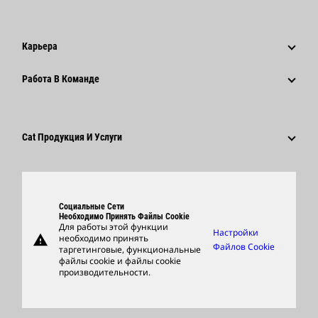
Управление
Новости И Публикации
История
Корпоративные Пресс-Релизы
Карьера
Фонд Caterpillar
Информация Для Сми
Почему Caterpillar?
Работа В Команде
Кодекс Деловой Этики
Социальные Сети
Карьера В Разных Отраслях
Сотрудники И Пенсионеры
Устойчивое Развитие
Культура
Поставщики
Новейшие Технологии
Cat Продукция И Услуги
Поиск Вакансий И Подача Заявления
Глобальные Подразделения
Продукция
Центр Работы С Клиентами И Музей
Запасные Части
Социальные Сети
Support
Необходимо Принять Файлы Cookie
Для работы этой функции
Настройки
warning
необходимо принять
Фирменные Товары
Файлов Cookie
таргетинговые, функциональные
файлы cookie и файлы cookie
Найти Дилера
производительности.