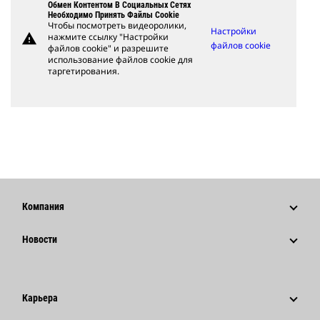
Обмен Контентом В Социальных Сетях
Необходимо Принять Файлы Cookie
Чтобы посмотреть видеоролики,
Настройки
warning
нажмите ссылку "Настройки
файлов cookie
файлов cookie" и разрешите
использование файлов cookie для
таргетирования.
Компания
Стратегия
Новости
Управление
Новости И Публикации
История
Корпоративные Пресс-Релизы
Карьера
Фонд Caterpillar
Информация Для Сми