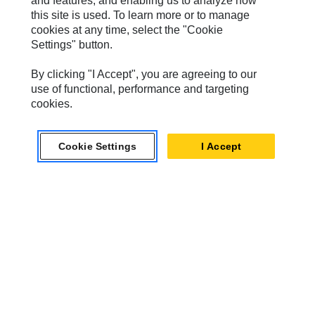
and features, and enabling us to analyze how
this site is used. To learn more or to manage
Solar Turbines
cookies at any time, select the "Cookie
Settings" button.
SPM Oil & Gas
Turner Powertrain Systems
By clicking "I Accept", you are agreeing to our
use of functional, performance and targeting
cookies.
Контакты
Cookie Settings
I Accept
Карта Сайта
Cookie Settings
Юридическое Уведомление
Конфиденциальность
Cat.com
Caterpillar © 2026. Все права защищены..