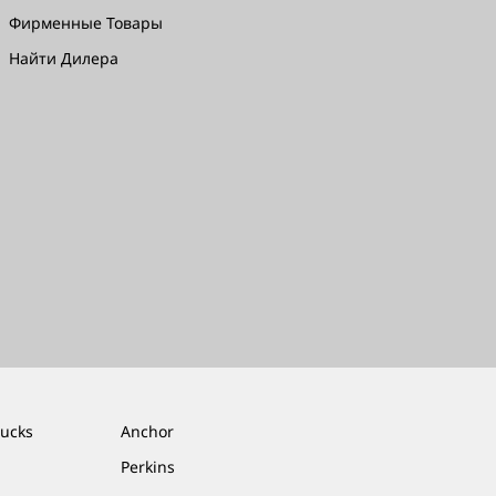
Фирменные Товары
Найти Дилера
rucks
Anchor
Perkins