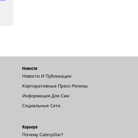
Новости
Новости И Публикации
Корпоративные Пресс-Релизы
Информация Для Сми
Социальные Сети
Карьера
Почему Caterpillar?