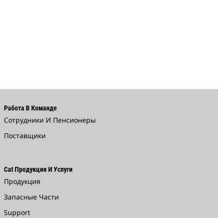
Работа В Команде
Сотрудники И Пенсионеры
Поставщики
Cat Продукция И Услуги
Продукция
Запасные Части
Support