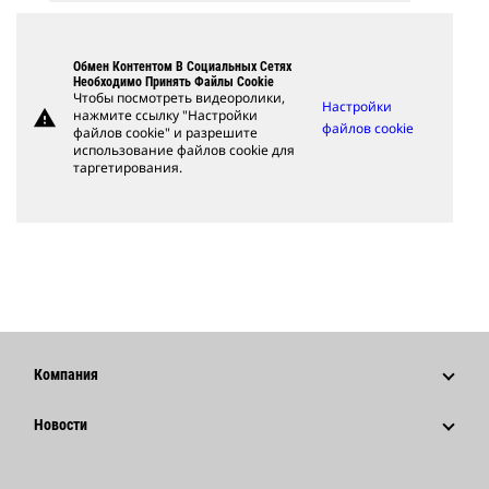
Обмен Контентом В Социальных Сетях
Необходимо Принять Файлы Cookie
Чтобы посмотреть видеоролики,
Настройки
warning
нажмите ссылку "Настройки
файлов cookie
файлов cookie" и разрешите
использование файлов cookie для
таргетирования.
Компания
Стратегия
Новости
Управление
Новости И Публикации