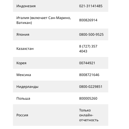
Индонезия
021-31141485
Италия (включает Сан-Марино,
800826914
Ватикан)
Япония
0800-500-9525
8 (727) 357
Казахстан
4043
Корея
00744921
Мексика
8008721646
Нидерланды
0800-0229851
Польша
800005260
Только
Россия
онлайн-
отчетность