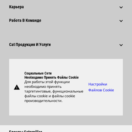
История
Корпоративные Пресс-Релизы
Карьера
Фонд Caterpillar
Информация Для Сми
Почему Caterpillar?
Работа В Команде
Кодекс Деловой Этики
Социальные Сети
Карьера В Разных Отраслях
Сотрудники И Пенсионеры
Устойчивое Развитие
Культура
Поставщики
Новейшие Технологии
Cat Продукция И Услуги
Поиск Вакансий И Подача Заявления
Глобальные Подразделения
Продукция
Центр Работы С Клиентами И Музей
Запасные Части
Социальные Сети
Support
Необходимо Принять Файлы Cookie
Для работы этой функции
Настройки
warning
необходимо принять
Фирменные Товары
Файлов Cookie
таргетинговые, функциональные
файлы cookie и файлы cookie
Найти Дилера
производительности.