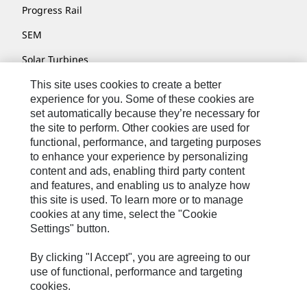
Progress Rail
SEM
Solar Turbines
SPM Oil & Gas
This site uses cookies to create a better
experience for you. Some of these cookies are
Turner Powertrain Systems
set automatically because they’re necessary for
the site to perform. Other cookies are used for
functional, performance, and targeting purposes
to enhance your experience by personalizing
Контакты
content and ads, enabling third party content
Карта Сайта
and features, and enabling us to analyze how
this site is used. To learn more or to manage
Cookie Settings
cookies at any time, select the "Cookie
Settings" button.
Юридическое Уведомление
Конфиденциальность
By clicking "I Accept", you are agreeing to our
use of functional, performance and targeting
Cat.com
cookies.