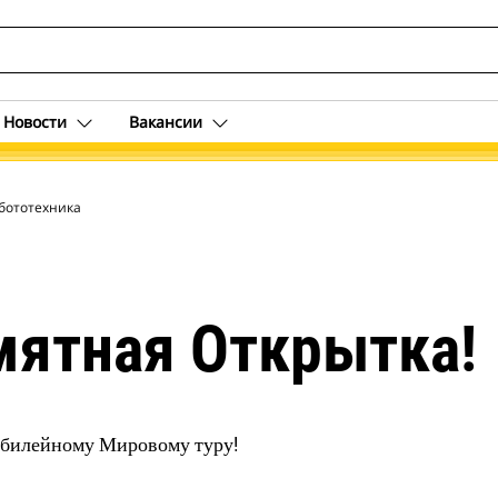
Новости
Вакансии
бототехника
мятная Открытка!
юбилейному Мировому туру!