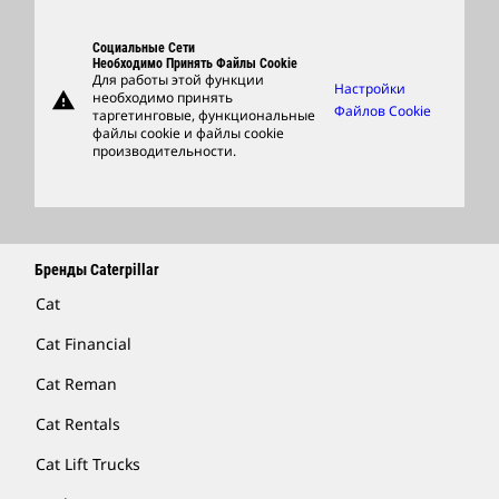
Центр Работы С Клиентами И Музей
Запасные Части
Социальные Сети
Support
Необходимо Принять Файлы Cookie
Для работы этой функции
Настройки
warning
необходимо принять
Фирменные Товары
Файлов Cookie
таргетинговые, функциональные
файлы cookie и файлы cookie
Найти Дилера
производительности.
Бренды Caterpillar
Cat
Cat Financial
Cat Reman
Cat Rentals
Cat Lift Trucks