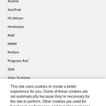
Anchor
AsiaTrak
FG Wilson
Hindustan
MaK
MWM
Perkins
Progress Rail
SEM
Solar Turbines
SPM Oil & Gas
This site uses cookies to create a better
experience for you. Some of these cookies are
Turner Powertrain Systems
set automatically because they’re necessary for
the site to perform. Other cookies are used for