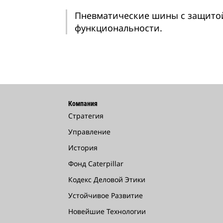
Пневматические шины с защитой
функциональности.
Компания
Стратегия
Управление
История
Фонд Caterpillar
Кодекс Деловой Этики
Устойчивое Развитие
Новейшие Технологии