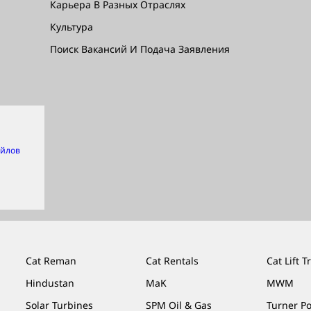
Карьера В Разных Отраслях
Культура
Поиск Вакансий И Подача Заявления
айлов
Cat Reman
Cat Rentals
Cat Lift T
Hindustan
MaK
MWM
Solar Turbines
SPM Oil & Gas
Turner P