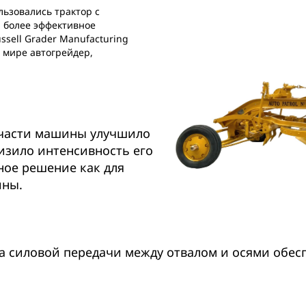
льзовались трактор с
л более эффективное
sell Grader Manufacturing
 мире автогрейдер,
.
 части машины улучшило
низило интенсивность его
ное решение как для
ины.
а силовой передачи между отвалом и осями обес