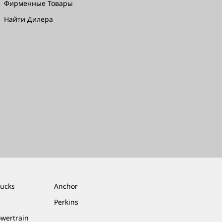
Фирменные Товары
Найти Дилера
rucks
Anchor
Perkins
owertrain