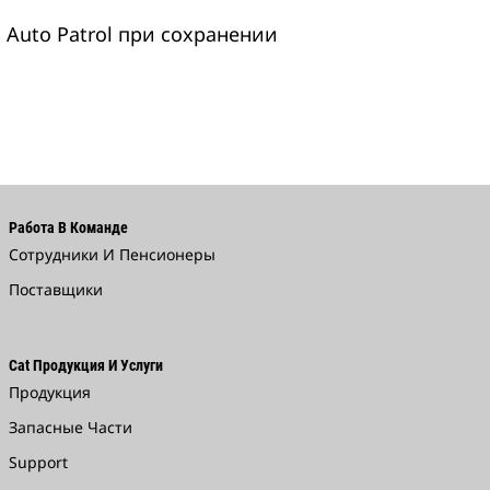
Auto Patrol при сохранении
Работа В Команде
Сотрудники И Пенсионеры
Поставщики
Cat Продукция И Услуги
Продукция
Запасные Части
Support