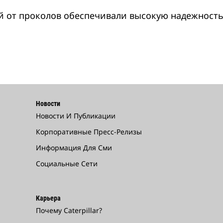
 от проколов обеспечивали высокую надежность 
Новости
Новости И Публикации
Корпоративные Пресс-Релизы
Информация Для Сми
Социальные Сети
Карьера
Почему Caterpillar?