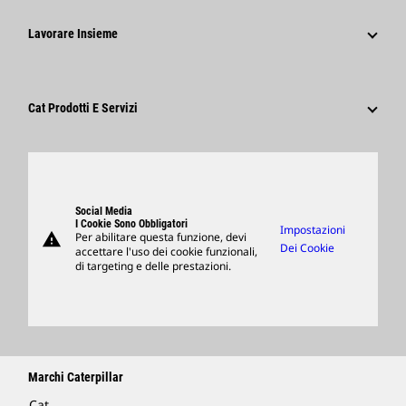
Informazioni Per I Media
Codice Di Condotta
Perché Caterpillar?
Social Network
Lavorare Insieme
Sostenibilità
Tipi Di Carriere
Dipendenti E Pensionati
Innovazione
Cultura
Fornitori
Sedi Globali
Ricerca E Adesione
Cat Prodotti E Servizi
Visitors Center E Museo
Prodotti
Ricambi
Support
Social Media
I Cookie Sono Obbligatori
Impostazioni
warning
Per abilitare questa funzione, devi
Merchandising
Dei Cookie
accettare l'uso dei cookie funzionali,
di targeting e delle prestazioni.
Trova Un Dealer
Marchi Caterpillar
Cat