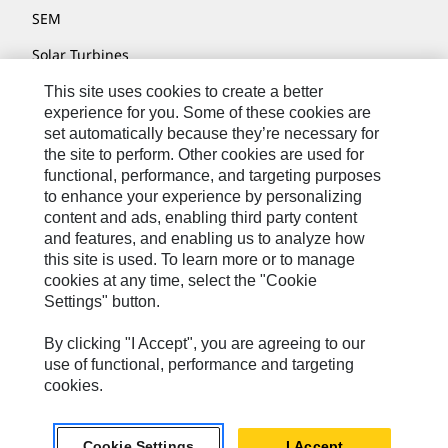
SEM
Solar Turbines
SPM Oil & Gas
This site uses cookies to create a better
experience for you. Some of these cookies are
Turner Powertrain Systems
set automatically because they’re necessary for
the site to perform. Other cookies are used for
functional, performance, and targeting purposes
to enhance your experience by personalizing
Contatti
content and ads, enabling third party content
Mappa Del Sito
and features, and enabling us to analyze how
this site is used. To learn more or to manage
Cookie Settings
cookies at any time, select the "Cookie
Settings" button.
Informazioni Legali
Privacy
By clicking "I Accept", you are agreeing to our
use of functional, performance and targeting
Cat.com
cookies.
Caterpillar © 2026. Tutti i diritti riservati.
Cookie Settings
I Accept