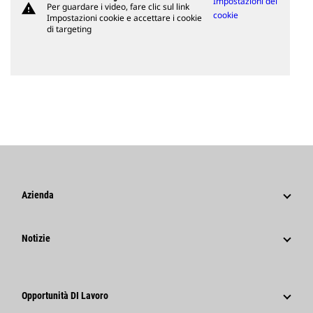
Impostazioni dei
warning
Per guardare i video, fare clic sul link
cookie
Impostazioni cookie e accettare i cookie
di targeting
Azienda
Strategia
Notizie
Governance
Notizie E Caratteristiche
Storia
Comunicati Stampa Aziendali
Caterpillar Foundation
Opportunità DI Lavoro