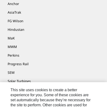
Anchor
AsiaTrak
FG Wilson
Hindustan
MaK
MWM
Perkins
Progress Rail
SEM
Solar Turbines
SPM Oil & Gas
This site uses cookies to create a better
experience for you. Some of these cookies are
Turner Powertrain Systems
set automatically because they’re necessary for
the site to perform. Other cookies are used for