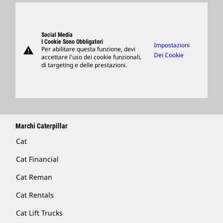
Ricambi
Support
Social Media
I Cookie Sono Obbligatori
Impostazioni
warning
Per abilitare questa funzione, devi
Merchandising
Dei Cookie
accettare l'uso dei cookie funzionali,
di targeting e delle prestazioni.
Trova Un Dealer
Marchi Caterpillar
Cat
Cat Financial
Cat Reman
Cat Rentals
Cat Lift Trucks