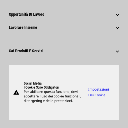
Notizie E Caratteristiche
Storia
Comunicati Stampa Aziendali
Opportunità DI Lavoro
Caterpillar Foundation
Informazioni Per I Media
Perché Caterpillar?
Lavorare Insieme
Codice Di Condotta
Social Network
Tipi Di Carriere
Dipendenti E Pensionati
Sostenibilità
Cultura
Fornitori
Innovazione
Cat Prodotti E Servizi
Ricerca E Adesione
Sedi Globali
Prodotti
Visitors Center E Museo
Ricambi
Support
Social Media
I Cookie Sono Obbligatori
Impostazioni
warning
Per abilitare questa funzione, devi
Merchandising
Dei Cookie
accettare l'uso dei cookie funzionali,
di targeting e delle prestazioni.
Trova Un Dealer