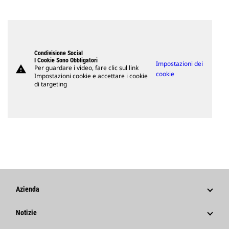
Condivisione Social
I Cookie Sono Obbligatori
Impostazioni dei
warning
Per guardare i video, fare clic sul link
cookie
Impostazioni cookie e accettare i cookie
di targeting
Azienda
Strategia
Notizie
Governance