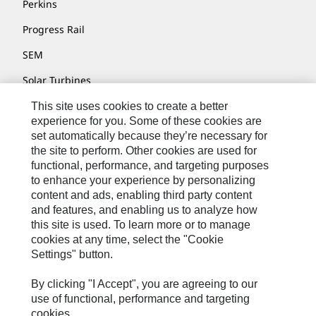
Perkins
Progress Rail
SEM
Solar Turbines
SPM Oil & Gas
This site uses cookies to create a better
experience for you. Some of these cookies are
Turner Powertrain Systems
set automatically because they’re necessary for
the site to perform. Other cookies are used for
functional, performance, and targeting purposes
to enhance your experience by personalizing
Contatti
content and ads, enabling third party content
Mappa Del Sito
and features, and enabling us to analyze how
this site is used. To learn more or to manage
Cookie Settings
cookies at any time, select the "Cookie
Settings" button.
Informazioni Legali
Privacy
By clicking "I Accept", you are agreeing to our
use of functional, performance and targeting
Cat.com
cookies.