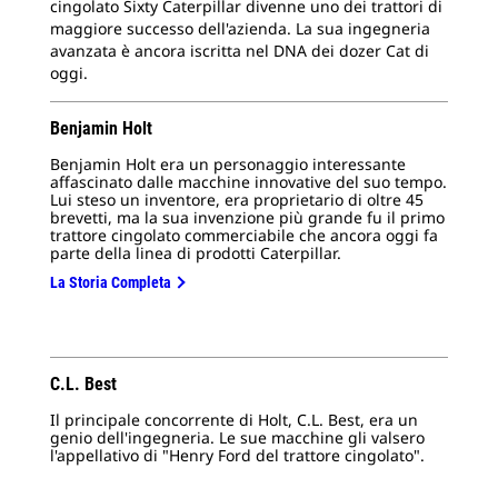
cingolato Sixty Caterpillar divenne uno dei trattori di
2
d
maggiore successo dell'azienda. La sua ingegneria
avanzata è ancora iscritta nel DNA dei dozer Cat di
Col
oggi.
Ben
190
Benjamin Holt
Benjamin Holt era un personaggio interessante
affascinato dalle macchine innovative del suo tempo.
Lui steso un inventore, era proprietario di oltre 45
brevetti, ma la sua invenzione più grande fu il primo
trattore cingolato commerciabile che ancora oggi fa
parte della linea di prodotti Caterpillar.
La Storia Completa
C.L. Best
Il principale concorrente di Holt, C.L. Best, era un
genio dell'ingegneria. Le sue macchine gli valsero
l'appellativo di "Henry Ford del trattore cingolato".