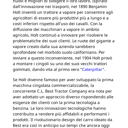
nuovi e migliori di svolgere il loro lavoro. Ispirato
dall'innovazione nei trasporti, nel 1890 Benjamin
Holt inventò un trattore a vapore per consentire agli
agricoltori di essere più produttivi più a lungo e a
costi inferiori rispetto all'uso dei cavalli. Con la
diffusione dei macchinari a vapore in ambito
agricolo, Holt continuò a innovare per risolvere le
problematiche dei suoi clienti. Le ruote del gigante a
vapore creato dalla sua azienda sarebbero
sprofondate nel morbido suolo californiano. Per
ovviare a questo inconveniente, nel 1904 Holt provò
a montare i cingoli su uno dei suoi vecchi trattori
gommati, dando vita al primo vero "
Caterpillar
".
Se Holt divenne famoso per aver sviluppato la prima
macchina cingolata commercializzabile, la
concorrente C.L. Best Tractor Company era nota per
aver adottato un approccio diverso rispondendo alle
esigenze dei clienti con la prima tecnologia a
benzina. Le loro innovazioni tecnologiche hanno
contribuito a rendere più affidabili e performanti i
prodotti. Il rivoluzionario design del carro ideato da
Best era così in anticipo sui tempi che ancora oggi