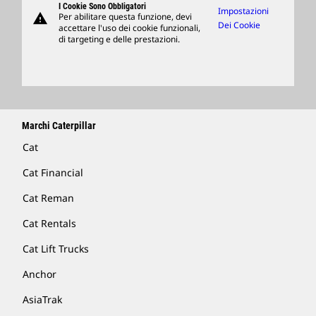
I Cookie Sono Obbligatori
Impostazioni
warning
Per abilitare questa funzione, devi
Merchandising
Dei Cookie
accettare l'uso dei cookie funzionali,
di targeting e delle prestazioni.
Trova Un Dealer
Marchi Caterpillar
Cat
Cat Financial
Cat Reman
Cat Rentals
Cat Lift Trucks
Anchor
AsiaTrak