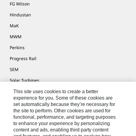
FG Wilson
Hindustan
MaK
MWM
Perkins
Progress Rail
SEM
Solar Turbines
SPM Oil & Gas
This site uses cookies to create a better
experience for you. Some of these cookies are
Turner Powertrain Systems
set automatically because they’re necessary for
the site to perform. Other cookies are used for
functional, performance, and targeting purposes
to enhance your experience by personalizing
Contatti
content and ads, enabling third party content
Mappa Del Sito