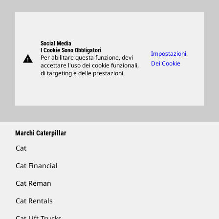
Sedi Globali
Prodotti
Visitors Center E Museo
Ricambi
Support
Social Media
I Cookie Sono Obbligatori
Impostazioni
warning
Per abilitare questa funzione, devi
Merchandising
Dei Cookie
accettare l'uso dei cookie funzionali,
di targeting e delle prestazioni.
Trova Un Dealer
Marchi Caterpillar
Cat
Cat Financial
Cat Reman
Cat Rentals
Cat Lift Trucks