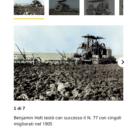
1
di
7
2
d
Benjamin Holt testò con successo il N. 77 con cingoli
Pli
migliorati nel 1905