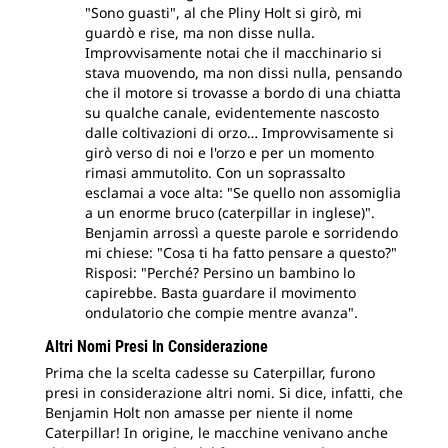
"Sono guasti", al che Pliny Holt si girò, mi
guardò e rise, ma non disse nulla.
Improvvisamente notai che il macchinario si
stava muovendo, ma non dissi nulla, pensando
che il motore si trovasse a bordo di una chiatta
su qualche canale, evidentemente nascosto
dalle coltivazioni di orzo… Improvvisamente si
girò verso di noi e l'orzo e per un momento
rimasi ammutolito. Con un soprassalto
esclamai a voce alta: "Se quello non assomiglia
a un enorme bruco (caterpillar in inglese)".
Benjamin arrossì a queste parole e sorridendo
mi chiese: "Cosa ti ha fatto pensare a questo?"
Risposi: "Perché? Persino un bambino lo
capirebbe. Basta guardare il movimento
ondulatorio che compie mentre avanza".
Altri Nomi Presi In Considerazione
Prima che la scelta cadesse su Caterpillar, furono
presi in considerazione altri nomi. Si dice, infatti, che
Benjamin Holt non amasse per niente il nome
Caterpillar! In origine, le macchine venivano anche