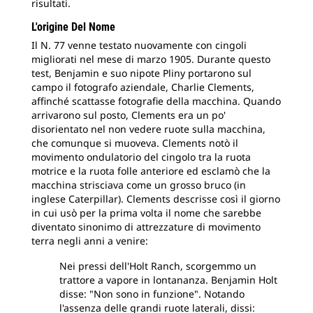
risultati.
L'origine Del Nome
Il N. 77 venne testato nuovamente con cingoli
migliorati nel mese di marzo 1905. Durante questo
test, Benjamin e suo nipote Pliny portarono sul
campo il fotografo aziendale, Charlie Clements,
affinché scattasse fotografie della macchina. Quando
arrivarono sul posto, Clements era un po'
disorientato nel non vedere ruote sulla macchina,
che comunque si muoveva. Clements notò il
movimento ondulatorio del cingolo tra la ruota
motrice e la ruota folle anteriore ed esclamò che la
macchina strisciava come un grosso bruco (in
inglese Caterpillar). Clements descrisse così il giorno
in cui usò per la prima volta il nome che sarebbe
diventato sinonimo di attrezzature di movimento
terra negli anni a venire:
Nei pressi dell'Holt Ranch, scorgemmo un
trattore a vapore in lontananza. Benjamin Holt
disse: "Non sono in funzione". Notando
l'assenza delle grandi ruote laterali, dissi: