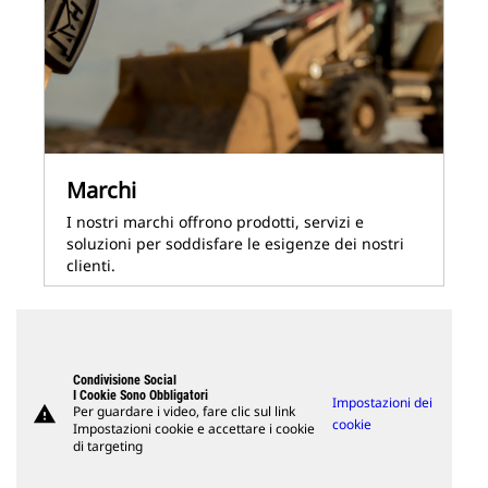
Marchi
I nostri marchi offrono prodotti, servizi e
soluzioni per soddisfare le esigenze dei nostri
clienti.
Condivisione Social
I Cookie Sono Obbligatori
Impostazioni dei
warning
Per guardare i video, fare clic sul link
cookie
Impostazioni cookie e accettare i cookie
di targeting