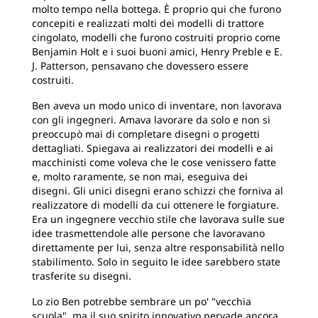
molto tempo nella bottega. È proprio qui che furono
concepiti e realizzati molti dei modelli di trattore
cingolato, modelli che furono costruiti proprio come
Benjamin Holt e i suoi buoni amici, Henry Preble e E.
J. Patterson, pensavano che dovessero essere
costruiti.
Ben aveva un modo unico di inventare, non lavorava
con gli ingegneri. Amava lavorare da solo e non si
preoccupò mai di completare disegni o progetti
dettagliati. Spiegava ai realizzatori dei modelli e ai
macchinisti come voleva che le cose venissero fatte
e, molto raramente, se non mai, eseguiva dei
disegni. Gli unici disegni erano schizzi che forniva al
realizzatore di modelli da cui ottenere le forgiature.
Era un ingegnere vecchio stile che lavorava sulle sue
idee trasmettendole alle persone che lavoravano
direttamente per lui, senza altre responsabilità nello
stabilimento. Solo in seguito le idee sarebbero state
trasferite su disegni.
Lo zio Ben potrebbe sembrare un po' "vecchia
scuola", ma il suo spirito innovativo pervade ancora