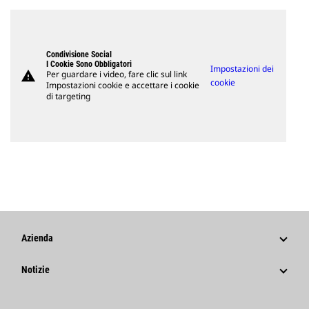
Condivisione Social
I Cookie Sono Obbligatori
Impostazioni dei
warning
Per guardare i video, fare clic sul link
cookie
Impostazioni cookie e accettare i cookie
di targeting
Azienda
Strategia
Notizie
Governance
Notizie E Caratteristiche