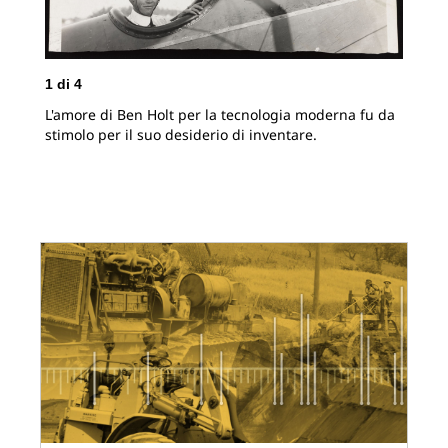
2
d
1
di
4
Ese
L'amore di Ben Holt per la tecnologia moderna fu da
Ben
stimolo per il suo desiderio di inventare.