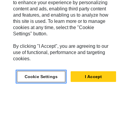
to enhance your experience by personalizing
Progress Rail
content and ads, enabling third party content
and features, and enabling us to analyze how
SEM
this site is used. To learn more or to manage
Solar Turbines
cookies at any time, select the "Cookie
Settings" button.
SPM Oil & Gas
By clicking "I Accept", you are agreeing to our
Turner Powertrain Systems
use of functional, performance and targeting
cookies.
Contatti
Cookie Settings
I Accept
Mappa Del Sito
Cookie Settings
Informazioni Legali
Privacy
Cat.com