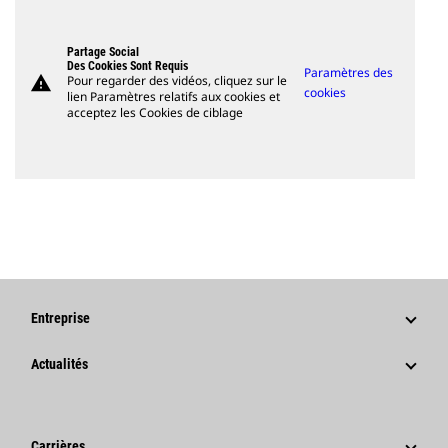
Partage Social
Des Cookies Sont Requis
Paramètres des
warning
Pour regarder des vidéos, cliquez sur le
cookies
lien Paramètres relatifs aux cookies et
acceptez les Cookies de ciblage
Entreprise
Stratégie
Actualités
Gouvernance
Actualités Et Articles De Fond
Historique
Communiqués De Presse De L'entreprise
Carrières