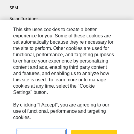
SEM
Solar Turbines
SPM Oil & Gas
This site uses cookies to create a better
experience for you. Some of these cookies are
Turner Powertrain Systems
set automatically because they’re necessary for
the site to perform. Other cookies are used for
functional, performance, and targeting purposes
to enhance your experience by personalizing
Nous Contacter
content and ads, enabling third party content
Plan Du Site
and features, and enabling us to analyze how
this site is used. To learn more or to manage
Cookie Settings
cookies at any time, select the "Cookie
Settings" button.
Mentions Légales
Confidentialité
By clicking "I Accept", you are agreeing to our
use of functional, performance and targeting
Cat.com
cookies.
Caterpillar © 2026. Tous droits réservés.