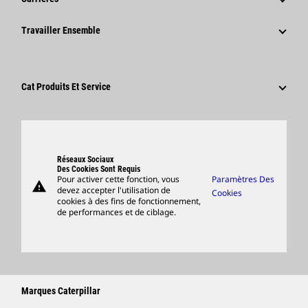
Fondation Caterpillar
Informations Presse
Pourquoi Choisir Caterpillar ?
Travailler Ensemble
Code De Conduite
Réseaux Sociaux
Domaines Professionnels
Employés Et Retraités
Développement Durable
Culture
Fournisseurs
Innovation
Cat Produits Et Service
Postulez Dès À Présent
Sites Dans Le Monde
Produits
Centre De Visiteurs Et Musée
Pièces
Support
Réseaux Sociaux
Des Cookies Sont Requis
Pour activer cette fonction, vous
Paramètres Des
warning
Merchandise
devez accepter l'utilisation de
Cookies
cookies à des fins de fonctionnement,
Rechercher Un Concessionnaire
de performances et de ciblage.
Marques Caterpillar