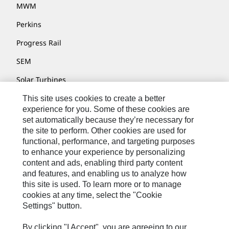
MWM
Perkins
Progress Rail
SEM
Solar Turbines
SPM Oil & Gas
This site uses cookies to create a better
experience for you. Some of these cookies are
Turner Powertrain Systems
set automatically because they’re necessary for
the site to perform. Other cookies are used for
functional, performance, and targeting purposes
to enhance your experience by personalizing
Nous Contacter
content and ads, enabling third party content
Plan Du Site
and features, and enabling us to analyze how
this site is used. To learn more or to manage
Cookie Settings
cookies at any time, select the "Cookie
Settings" button.
Mentions Légales
Confidentialité
By clicking "I Accept", you are agreeing to our