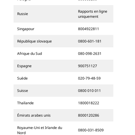
Rapports en ligne
Russie
uniquement
Singapour
8004922811
République slovaque
0800-601-181
Afrique du Sud
080-098-2631
Espagne
900751127
Suède
020-79-48-59
Suisse
0800 010 011
Thaïlande
1800018222
Émirats arabes unis
8000120286
Royaume-Uni et Irlande du
0800-031-8509
Nord