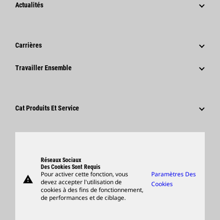
Stratégie
Actualités
Gouvernance
Actualités Et Articles De Fond
Historique
Communiqués De Presse De L'entreprise
Carrières
Fondation Caterpillar
Informations Presse
Pourquoi Choisir Caterpillar ?
Travailler Ensemble
Code De Conduite
Réseaux Sociaux
Domaines Professionnels
Employés Et Retraités
Développement Durable
Culture
Fournisseurs
Innovation
Cat Produits Et Service
Postulez Dès À Présent
Sites Dans Le Monde
Produits
Centre De Visiteurs Et Musée
Pièces
Support
Réseaux Sociaux
Des Cookies Sont Requis
Pour activer cette fonction, vous
Paramètres Des
warning
Merchandise
devez accepter l'utilisation de
Cookies
cookies à des fins de fonctionnement,
Rechercher Un Concessionnaire
de performances et de ciblage.