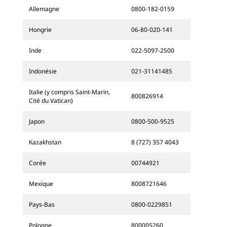
Allemagne
0800-182-0159
Hongrie
06-80-020-141
Inde
022-5097-2500
Indonésie
021-31141485
Italie (y compris Saint-Marin,
800826914
Cité du Vatican)
Japon
0800-500-9525
Kazakhstan
8 (727) 357 4043
Corée
00744921
Mexique
8008721646
Pays-Bas
0800-0229851
Pologne
800005260