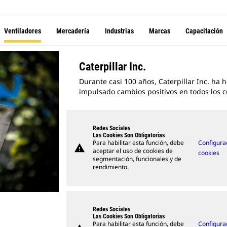
Ventiladores
Mercadería
Industrias
Marcas
Capacitación
Caterpillar Inc.
Durante casi 100 años, Caterpillar Inc. ha 
impulsado cambios positivos en todos los c
Redes Sociales
Las Cookies Son Obligatorias
Para habilitar esta función, debe
Configura
warning
aceptar el uso de cookies de
cookies
segmentación, funcionales y de
rendimiento.
Redes Sociales
Las Cookies Son Obligatorias
Para habilitar esta función, debe
Configura