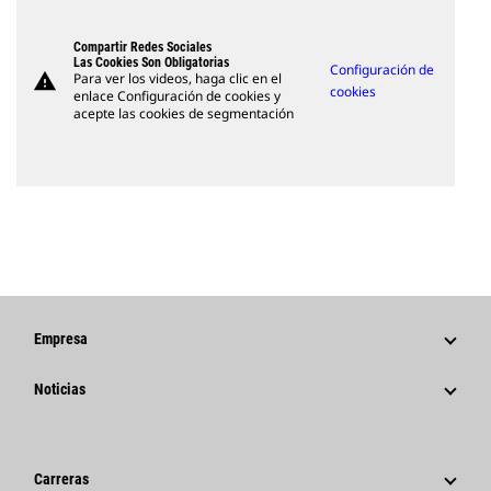
Compartir Redes Sociales
Las Cookies Son Obligatorias
Configuración de
warning
Para ver los videos, haga clic en el
cookies
enlace Configuración de cookies y
acepte las cookies de segmentación
Empresa
Estrategia
Noticias
Gestión
Noticias Y Características
Historia
Comunicados De Prensa Corporativos
Carreras