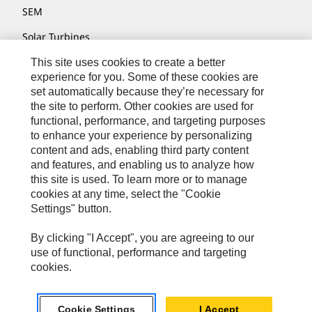
SEM
Solar Turbines
SPM Oil & Gas
This site uses cookies to create a better
experience for you. Some of these cookies are
Turner Powertrain Systems
set automatically because they’re necessary for
the site to perform. Other cookies are used for
functional, performance, and targeting purposes
to enhance your experience by personalizing
Contáctenos
content and ads, enabling third party content
Mapa Del Sitio
and features, and enabling us to analyze how
this site is used. To learn more or to manage
Cookie Settings
cookies at any time, select the "Cookie
Settings" button.
Avisos Legales
Privacidad
By clicking "I Accept", you are agreeing to our
use of functional, performance and targeting
Cat.com
cookies.
Caterpillar © 2026. Todos Los Derechos Reservados.
Cookie Settings
I Accept