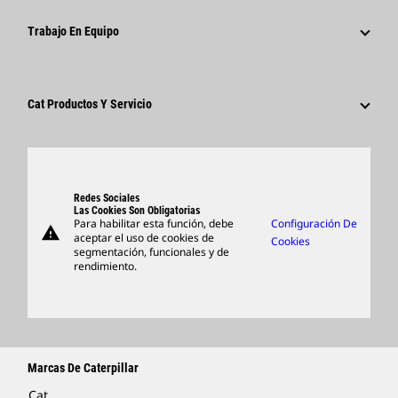
Fundación Caterpillar
Información Para Los Medios De Comunicación
¿Por Qué Caterpillar?
Trabajo En Equipo
Código De Conducta
Redes Sociales
Áreas De Carrera Profesional
Empleados Y Jubilados
Sostenibilidad
Cultura
Proveedores
Innovación
Cat Productos Y Servicio
Buscar Y Postular
Ubicaciones A Nivel Mundial
Productos
Centro De Visitas Y Museo
Piezas
Support
Redes Sociales
Las Cookies Son Obligatorias
Para habilitar esta función, debe
Configuración De
warning
Artículos
aceptar el uso de cookies de
Cookies
segmentación, funcionales y de
Encontrar Un Distribuidor
rendimiento.
Marcas De Caterpillar
Cat