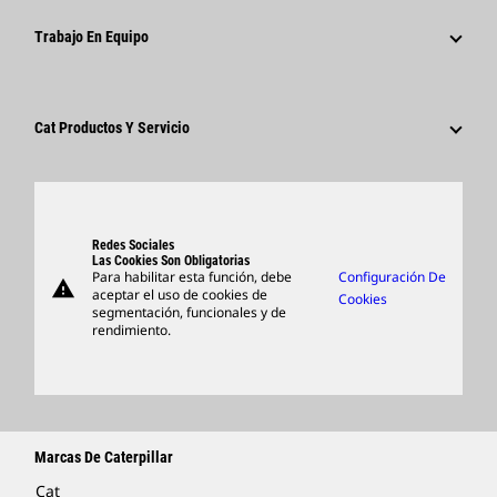
Código De Conducta
¿Por Qué Caterpillar?
Redes Sociales
Trabajo En Equipo
Sostenibilidad
Áreas De Carrera Profesional
Empleados Y Jubilados
Innovación
Cultura
Proveedores
Ubicaciones A Nivel Mundial
Buscar Y Postular
Cat Productos Y Servicio
Centro De Visitas Y Museo
Productos
Piezas
Support
Redes Sociales
Las Cookies Son Obligatorias
Para habilitar esta función, debe
Configuración De
warning
Artículos
aceptar el uso de cookies de
Cookies
segmentación, funcionales y de
Encontrar Un Distribuidor
rendimiento.
Marcas De Caterpillar
Cat