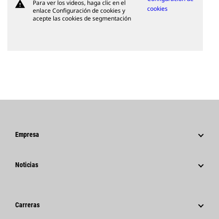
warning
Para ver los videos, haga clic en el
cookies
enlace Configuración de cookies y
acepte las cookies de segmentación
Empresa
Estrategia
Noticias
Gestión
Noticias Y Características
Historia
Comunicados De Prensa Corporativos
Fundación Caterpillar
Carreras
Información Para Los Medios De Comunicación