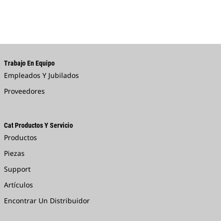
Trabajo En Equipo
Empleados Y Jubilados
Proveedores
Cat Productos Y Servicio
Productos
Piezas
Support
Artículos
Encontrar Un Distribuidor