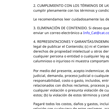
2. CUMPLIMIENTO CON LOS TÉRMINOS DE LAS P
cumplir plenamente con los términos y condic
Le recomendamos leer cuidadosamente las dec
3. ELIMINACIÓN DE CONTENIDO. Si deseo que mi 
enviar un correo electrónico a
Info_Cat@cat.c
4. REPRESENTACIONES Y GARANTÍAS/INDEMNIZAC
legal de publicar el Contenido; (c) ni el Conte
derechos de propiedad intelectual u otros der
cualquier persona o entidad o cualquier ley ap
calumnioso o injurioso ni muestra comportamie
Por medio del presente, acepto indemnizar, d
judicial, demanda, proceso judicial o cualquie
responsabilidad, costo o gasto, incluidos, ent
relacionados con dichos reclamos, procesos ju
cualquier violación o presunta violación de c
estos; (b) la violación de estos términos y con
Pagaré todos los costos, daños y gastos, inclu
relación con cualquiera de estos reclamos, ac