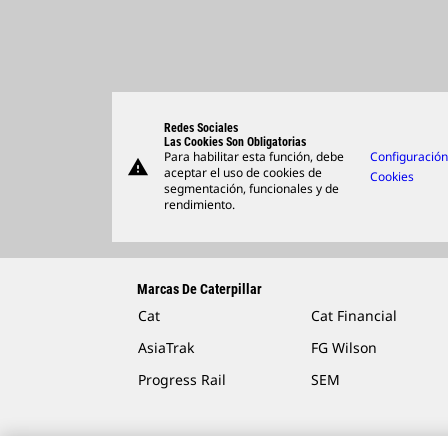
Redes Sociales
Las Cookies Son Obligatorias
Para habilitar esta función, debe
Configuració
warning
aceptar el uso de cookies de
Cookies
segmentación, funcionales y de
rendimiento.
Marcas De Caterpillar
Cat
Cat Financial
AsiaTrak
FG Wilson
Progress Rail
SEM