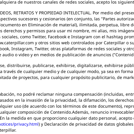
alquiera de nuestros canales de redes sociales, acepto los siguien
OS, RETRATOS Y PROPIEDAD INTELECTUAL. Por medio del presente, l
pectivos sucesores y cesionarios (en conjunto, las "Partes autoriza
 documento en Eliminación de material), ilimitada, perpetua, libre 
derechos y permisos para usar mi nombre, mi alias, mis imágenes, 
 sociales, como Twitter, Facebook e Instagram con el hashtag prom
caterpillar.com y otros sitios web controlados por Caterpillar o su
ebook, Instagram, Twitter, otras plataformas de redes sociales y otro
 audio o video y en medios de publicación de anuncios ("Contenido 
, distribuirse, publicarse, exhibirse, digitalizarse, exhibirse públ
 través de cualquier medio y de cualquier modo, ya sea en forma t
tada de proyectos, para cualquier propósito publicitario, de mark
ación, no podré reclamar ninguna compensación (incluidas, entre o
asados en la invasión de la privacidad, la difamación, los derechos
alquier uso (de acuerdo con los términos de este documento), repro
n cualquier composición de Contenido.Además, renuncio irrevocabl
En la medida en que proporciono cualquier dato personal, acepto 
otices/privacy.html
) y Declaración de privacidad de datos globales
terpillar.