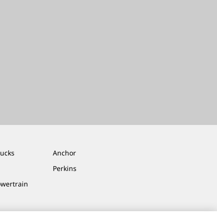
rucks
Anchor
Perkins
owertrain