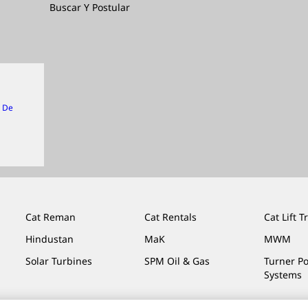
Buscar Y Postular
n De
Cat Reman
Cat Rentals
Cat Lift T
Hindustan
MaK
MWM
Solar Turbines
SPM Oil & Gas
Turner P
Systems