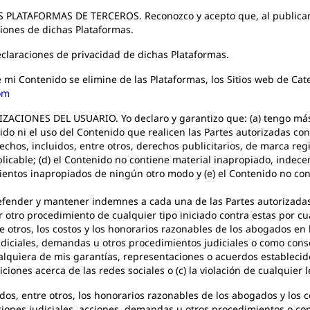
LATAFORMAS DE TERCEROS. Reconozco y acepto que, al publicar C
iones de dichas Plataformas.
laraciones de privacidad de dichas Plataformas.
Contenido se elimine de las Plataformas, los Sitios web de Caterp
om
IONES DEL USUARIO. Yo declaro y garantizo que: (a) tengo más d
nido ni el uso del Contenido que realicen las Partes autorizadas co
echos, incluidos, entre otros, derechos publicitarios, de marca reg
licable; (d) el Contenido no contiene material inapropiado, indecen
ntos inapropiados de ningún otro modo y (e) el Contenido no conti
efender y mantener indemnes a cada una de las Partes autorizadas
r otro procedimiento de cualquier tipo iniciado contra estas por cu
re otros, los costos y los honorarios razonables de los abogados en
diciales, demandas u otros procedimientos judiciales o como conse
ualquiera de mis garantías, representaciones o acuerdos estableci
diciones acerca de las redes sociales o (c) la violación de cualquier
idos, entre otros, los honorarios razonables de los abogados y los c
ciones judiciales, acciones, demandas u otros procedimientos o c