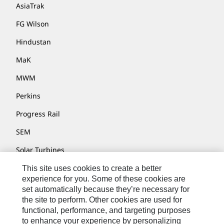
AsiaTrak
FG Wilson
Hindustan
MaK
MWM
Perkins
Progress Rail
SEM
Solar Turbines
SPM Oil & Gas
This site uses cookies to create a better
experience for you. Some of these cookies are
Turner Powertrain Systems
set automatically because they’re necessary for
the site to perform. Other cookies are used for
functional, performance, and targeting purposes
to enhance your experience by personalizing