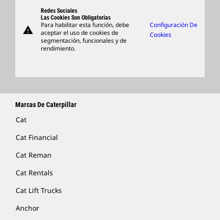
Support
Redes Sociales
Las Cookies Son Obligatorias
Para habilitar esta función, debe
Configuración De
warning
Artículos
aceptar el uso de cookies de
Cookies
segmentación, funcionales y de
Encontrar Un Distribuidor
rendimiento.
Marcas De Caterpillar
Cat
Cat Financial
Cat Reman
Cat Rentals
Cat Lift Trucks
Anchor