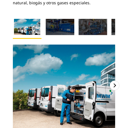
natural, biogás y otros gases especiales.
2
d