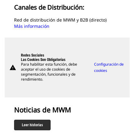
Canales de Distribución:
Red de distribución de MWM y B2B (directo)
Más información
Redes Sociales
Las Cookies Son Obligatorias
Para habilitar esta función, debe
Configuración de
warning
aceptar el uso de cookies de
cookies
segmentación, funcionales y de
rendimiento.
Noticias de MWM
Leer historias