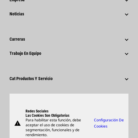
Estrategia
Noticias
Gestión
Noticias Y Características
Historia
Comunicados De Prensa Corporativos
Carreras
Fundación Caterpillar
Información Para Los Medios De Comunicación
¿Por Qué Caterpillar?
Trabajo En Equipo
Código De Conducta
Redes Sociales
Áreas De Carrera Profesional
Empleados Y Jubilados
Sostenibilidad
Cultura
Proveedores
Innovación
Cat Productos Y Servicio
Buscar Y Postular
Ubicaciones A Nivel Mundial
Productos
Centro De Visitas Y Museo
Piezas
Support
Redes Sociales
Las Cookies Son Obligatorias
Para habilitar esta función, debe
Configuración De
warning
Artículos
aceptar el uso de cookies de
Cookies
segmentación, funcionales y de
Encontrar Un Distribuidor
rendimiento.