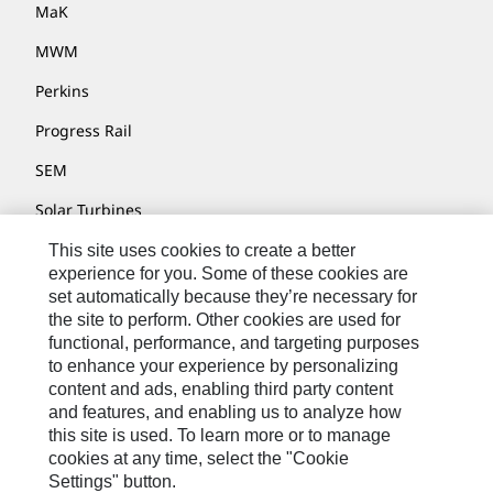
MaK
MWM
Perkins
Progress Rail
SEM
Solar Turbines
SPM Oil & Gas
This site uses cookies to create a better
experience for you. Some of these cookies are
Turner Powertrain Systems
set automatically because they’re necessary for
the site to perform. Other cookies are used for
functional, performance, and targeting purposes
to enhance your experience by personalizing
Contáctenos
content and ads, enabling third party content
Mapa Del Sitio
and features, and enabling us to analyze how
this site is used. To learn more or to manage
Cookie Settings
cookies at any time, select the "Cookie
Settings" button.
Avisos Legales