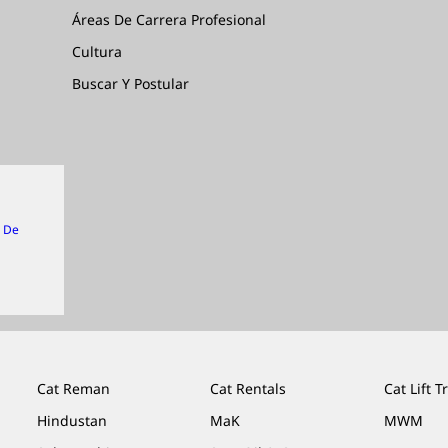
Áreas De Carrera Profesional
Cultura
Buscar Y Postular
n De
Cat Reman
Cat Rentals
Cat Lift T
Hindustan
MaK
MWM