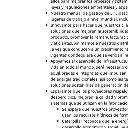
ellos para mejorar los procesos y siste
leyes y regulaciones ambientales y esp
Nuestro manual de gestión de EHS descri
lugares de trabajo a nivel mundial, incl
Innovamos para hacer que nuestros clien
soluciones que mejoren la sostenibilida
producto, promover la remanufacturación 
y eficientes. Animamos a nuestros dist
la vez que conducen a un crecimiento re
vigentes dondequiera que se vendan ini
Apoyamos el desarrollo de infraestructur
vida en todo el mundo, será necesario de
equilibradas e integrales que impulsan e
de energía tradicionales, así como las t
soluciones sostenibles de generación de 
Esperamos que los proveedores respald
desperdicios, mejoren la calidad y promu
sistemas que se utilizan en la fabricac
Se espera que nuestros proveedor
usen los recursos hídricos de for
Caterpillar reconoce que la energí
desarrollo económico y social. Se