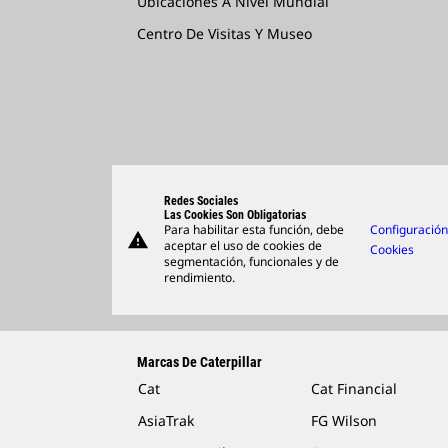
Ubicaciones A Nivel Mundial
Centro De Visitas Y Museo
Redes Sociales
Las Cookies Son Obligatorias
Para habilitar esta función, debe
Configuració
warning
aceptar el uso de cookies de
Cookies
segmentación, funcionales y de
rendimiento.
Marcas De Caterpillar
Cat
Cat Financial
AsiaTrak
FG Wilson