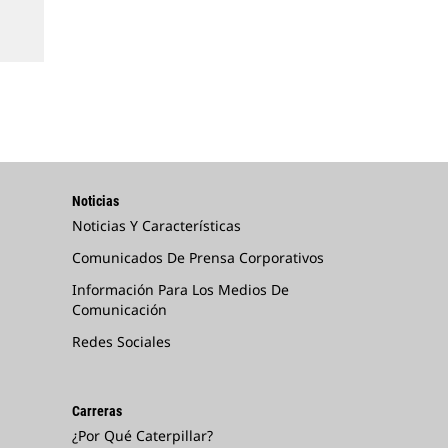
Noticias
Noticias Y Características
Comunicados De Prensa Corporativos
Información Para Los Medios De
Comunicación
Redes Sociales
Carreras
¿Por Qué Caterpillar?