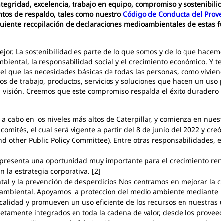
tegridad, excelencia, trabajo en equipo, compromiso y sostenibili
ntos de respaldo, tales como nuestro
Código de Conducta del Prov
guiente recopilación de declaraciones medioambientales de estas 
r. La sostenibilidad es parte de lo que somos y de lo que hacemo
mbiental, la responsabilidad social y el crecimiento económico. Y
el que las necesidades básicas de todas las personas, como vivie
s de trabajo, productos, servicios y soluciones que hacen un uso p
visión. Creemos que este compromiso respalda el éxito duradero d
a a cabo en los niveles más altos de Caterpillar, y comienza en nues
 comités, el cual será vigente a partir del 8 de junio del 2022 y cr
and other Public Policy Committee). Entre otras responsabilidades, 
presenta una oportunidad muy importante para el crecimiento renta
 la estrategia corporativa. [2]
al y la prevención de desperdicios Nos centramos en mejorar la ca
ambiental. Apoyamos la protección del medio ambiente mediante 
calidad y promueven un uso eficiente de los recursos en nuestras
etamente integrados en toda la cadena de valor, desde los proveed