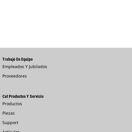
Trabajo En Equipo
Empleados Y Jubilados
Proveedores
Cat Productos Y Servicio
Productos
Piezas
Support
Artículos