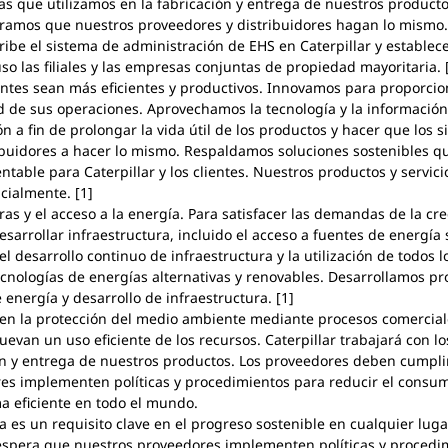
mas que utilizamos en la fabricación y entrega de nuestros produc
eramos que nuestros proveedores y distribuidores hagan lo mismo.
be el sistema de administración de EHS en Caterpillar y establece
uso las filiales y las empresas conjuntas de propiedad mayoritaria. 
tes sean más eficientes y productivos. Innovamos para proporcionar
d de sus operaciones. Aprovechamos la tecnología y la información 
a fin de prolongar la vida útil de los productos y hacer que los s
ribuidores a hacer lo mismo. Respaldamos soluciones sostenibles q
ntable para Caterpillar y los clientes. Nuestros productos y servi
cialmente. [1]
as y el acceso a la energía. Para satisfacer las demandas de la cr
sarrollar infraestructura, incluido el acceso a fuentes de energía
l desarrollo continuo de infraestructura y la utilización de todos l
ecnologías de energías alternativas y renovables. Desarrollamos pr
energía y desarrollo de infraestructura. [1]
en la protección del medio ambiente mediante procesos comercial
evan un uso eficiente de los recursos. Caterpillar trabajará con l
ión y entrega de nuestros productos. Los proveedores deben cumplir
es implementen políticas y procedimientos para reducir el consu
ma eficiente en todo el mundo.
a es un requisito clave en el progreso sostenible en cualquier lug
 espera que nuestros proveedores implementen políticas y procedim