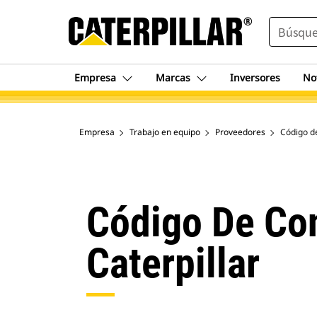
SEARCH
Empresa
Marcas
Inversores
No
Empresa
Trabajo en equipo
Proveedores
Código d
Código De Co
Caterpillar