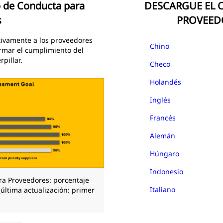
o de Conducta para
DESCARGUE EL 
s
PROVEEDO
ctivamente a los proveedores
Chino
rmar el cumplimiento del
pillar.
Checo
Holandés
Inglés
Francés
Alemán
Húngaro
Indonesio
ra Proveedores: porcentaje
Italiano
(última actualización: primer